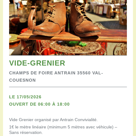
Restaurants
Aires de camping-car
Salles de réception
Aires de pique-nique
Randonner
Randonnées pédestres
Randonnées vélo
Randonnées VTT
VIDE-GRENIER
Randonnées équestres
Agenda
CHAMPS DE FOIRE ANTRAIN 35560 VAL-
Pratique
COUESNON
Nous contacter
Documents à télécharger
LE 17/05/2026
Tourisme accessible
OUVERT DE 06:00 À 18:00
Venir en groupe
Espace Pro
Vide Grenier organisé par Antrain Convivialité.
1€ le mètre linéaire (minimum 5 mètres avec véhicule) –
Sans réservation.