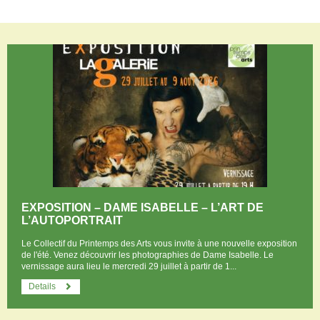
Restauration
Campervan areas
Reception rooms
Picnic areas
Hike
Hiking
Mountain biking
Cycling Trails
Horse riding
Agenda
Practical
Contact us
EXPOSITION – DAME ISABELLE – L’ART DE
Documents to download
L’AUTOPORTRAIT
Accessible tourism
Le Collectif du Printemps des Arts vous invite à une nouvelle exposition
Groups
de l'été. Venez découvrir les photographies de Dame Isabelle. Le
vernissage aura lieu le mercredi 29 juillet à partir de 1...
Professionals
Details