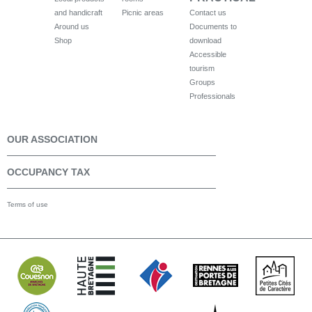
and handicraft
Picnic areas
Contact us
Around us
Documents to
Shop
download
Accessible
tourism
Groups
Professionals
OUR ASSOCIATION
OCCUPANCY TAX
Terms of use