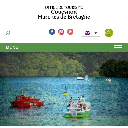
MENU
Home
Discover
Unmissable attractions
Make a detour
Leisure activities
Local products and handicraft
Around us
Shop
Stay
Accomodation