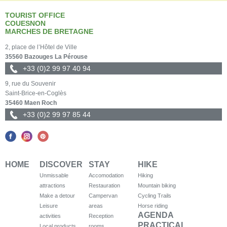
TOURIST OFFICE
COUESNON
MARCHES DE BRETAGNE
2, place de l’Hôtel de Ville
35560 Bazouges La Pérouse
+33 (0)2 99 97 40 94
9, rue du Souvenir
Saint-Brice-en-Coglès
35460 Maen Roch
+33 (0)2 99 97 85 44
HOME
DISCOVER
STAY
HIKE
Unmissable
Accomodation
Hiking
attractions
Restauration
Mountain biking
Make a detour
Campervan
Cycling Trails
Leisure
areas
Horse riding
AGENDA
activities
Reception
PRACTICAL
Local products
rooms