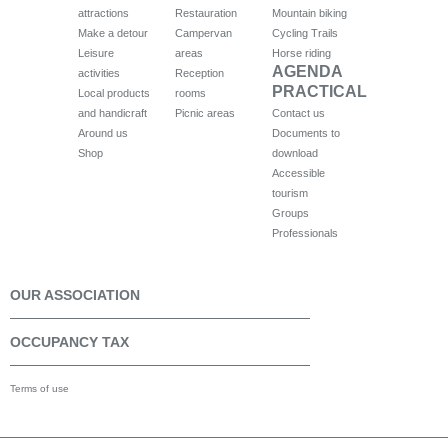
attractions
Restauration
Mountain biking
Make a detour
Campervan
Cycling Trails
Leisure
areas
Horse riding
AGENDA
activities
Reception
PRACTICAL
Local products
rooms
and handicraft
Picnic areas
Contact us
Around us
Documents to
Shop
download
Accessible
tourism
Groups
Professionals
OUR ASSOCIATION
OCCUPANCY TAX
Terms of use