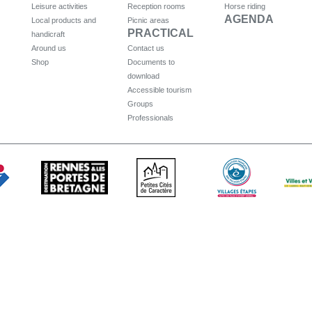
Leisure activities
Reception rooms
Horse riding
AGENDA
Local products and
Picnic areas
PRACTICAL
handicraft
Around us
Contact us
Shop
Documents to
download
Accessible tourism
Groups
Professionals