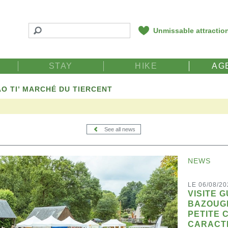
Unmissable attractio
STAY
HIKE
AG
AO TI’ MARCHÉ DU TIERCENT
See all news
NEWS
LE 06/08/20
VISITE 
BAZOUG
PETITE 
CARACT