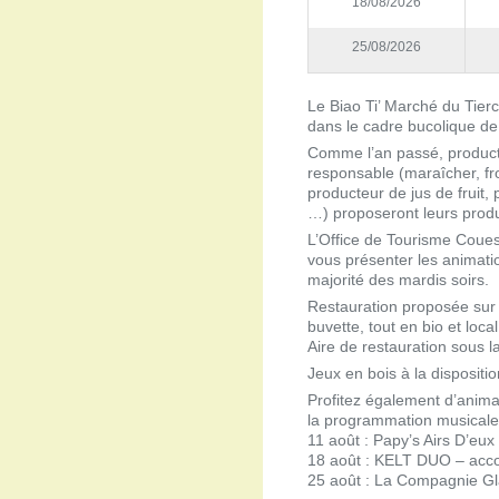
18/08/2026
25/08/2026
Le Biao Ti’ Marché du Tierc
dans le cadre bucolique de 
Comme l’an passé, product
responsable (maraîcher, fro
producteur de jus de fruit, 
…) proposeront leurs produit
L’Office de Tourisme Coue
vous présenter les animation
majorité des mardis soirs.
Restauration proposée sur 
buvette, tout en bio et local
Aire de restauration sous la
Jeux en bois à la dispositi
Profitez également d’animat
la programmation musicale
11 août : Papy’s Airs D’eu
18 août : KELT DUO – acco
25 août : La Compagnie Gl