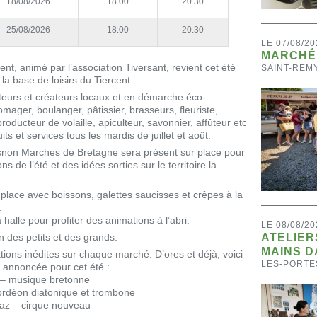
18/08/2026
18:00
20:30
25/08/2026
18:00
20:30
LE 07/08/20
MARCHÉ 
ent, animé par l’association Tiversant, revient cet été
SAINT-REM
la base de loisirs du Tiercent.
eurs et créateurs locaux et en démarche éco-
mager, boulanger, pâtissier, brasseurs, fleuriste,
producteur de volaille, apiculteur, savonnier, affûteur etc
s et services tous les mardis de juillet et août.
snon Marches de Bretagne sera présent sur place pour
s de l’été et des idées sorties sur le territoire la
place avec boissons, galettes saucisses et crêpes à la
.
 halle pour profiter des animations à l’abri.
LE 08/08/20
on des petits et des grands.
ATELIER
MAINS D
ions inédites sur chaque marché. D’ores et déjà, voici
LES-PORTE
 annoncée pour cet été :
x – musique bretonne
rdéon diatonique et trombone
az – cirque nouveau