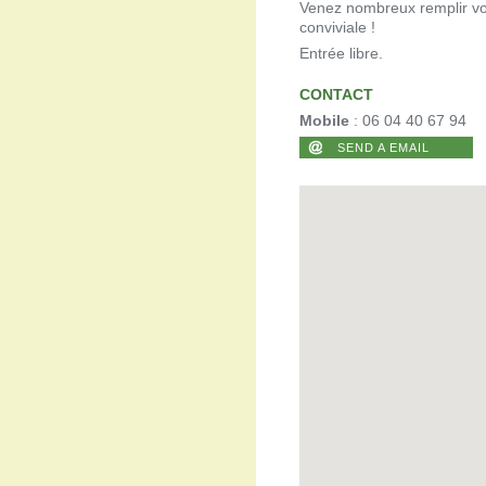
Venez nombreux remplir vos
conviviale !
Entrée libre.
CONTACT
Mobile
: 06 04 40 67 94
SEND A EMAIL