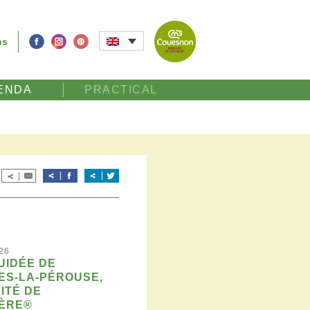
ns
ENDA
PRACTICAL
26
GUIDÉE DE
ES-LA-PÉROUSE,
CITÉ DE
ÈRE®