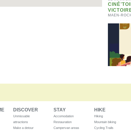
CINÉ’TOI
VICTOIR
MAEN-ROC
ME
DISCOVER
STAY
HIKE
Unmissable
Accomodation
Hiking
attractions
Restauration
Mountain biking
Make a detour
Campervan areas
Cycling Trails