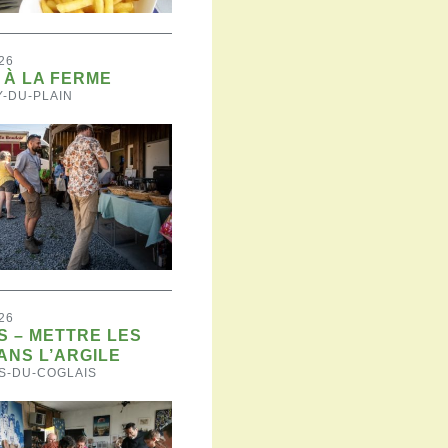
26
À LA FERME
Y-DU-PLAIN
26
S – METTRE LES
ANS L’ARGILE
S-DU-COGLAIS