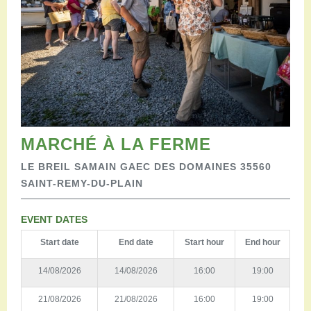
Restauration
Campervan areas
Reception rooms
Picnic areas
Hike
Hiking
Mountain biking
Cycling Trails
MARCHÉ À LA FERME
Horse riding
Agenda
LE BREIL SAMAIN GAEC DES DOMAINES 35560
Practical
SAINT-REMY-DU-PLAIN
Contact us
Documents to download
EVENT DATES
Accessible tourism
Start date
End date
Start hour
End hour
Groups
Professionals
14/08/2026
14/08/2026
16:00
19:00
21/08/2026
21/08/2026
16:00
19:00