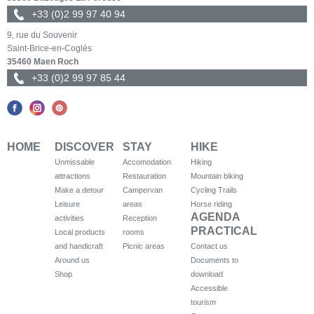
+33 (0)2 99 97 40 94
9, rue du Souvenir
Saint-Brice-en-Coglès
35460 Maen Roch
+33 (0)2 99 97 85 44
HOME
DISCOVER
STAY
HIKE
Unmissable
Accomodation
Hiking
attractions
Restauration
Mountain biking
Make a detour
Campervan
Cycling Trails
Leisure
areas
Horse riding
AGENDA
activities
Reception
PRACTICAL
Local products
rooms
and handicraft
Picnic areas
Contact us
Around us
Documents to
Shop
download
Accessible
tourism