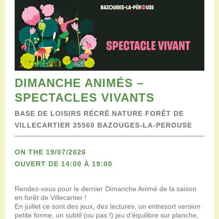
Restauration
Campervan areas
Reception rooms
Picnic areas
Hike
Hiking
Mountain biking
DIMANCHE ANIMÉS –
Cycling Trails
SPECTACLES VIVANTS
Horse riding
Agenda
BASE DE LOISIRS RÉCRÉ NATURE FORÊT DE
Practical
VILLECARTIER 35560 BAZOUGES-LA-PEROUSE
Contact us
Documents to download
ON THE 19/07/2026
Accessible tourism
OUVERT DE 14:00 À 19:00
Groups
Professionals
Rendez-vous pour le dernier Dimanche Animé de la saison
en forêt de Villecartier !
En juillet ce sont des jeux, des lectures, un entresort version
petite forme, un subtil (ou pas !) jeu d’équilibre sur planche,