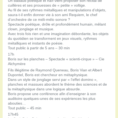
Un badaud poétique et naïf vient proposer son récital de
cuillères et ses prouesses de « petite » voltige.
Au fil de ses rythmes métalliques et manipulations d’objets,
saura-t-il enfin donner vie à son ami Requiem, le chef
d’orchestre de ce méli-mélo sonore ?
Spectacle poétique, drôle et profondément humain, mêlant
clown, jonglage et musique.
Avec trois fois rien et une imagination débordante, les objets
du quotidien se transforment en jeux visuels, rythmes
métalliques et instants de poésie.
Tout public à partir de 5 ans – 30 min
17h
Boris sur les planches – Spectacle « scienti-cirque » – Cie
Alchymère
Fils illégitime de Raymond Queneau, Boris Vian et Albert
Dupontel, Boris est chercheur en métaphysique.
Dans un style de jonglage servi par « l’effet domino »,
planches et massues abordent le thème des sciences et de
la métaphysique dans une logique absurde.
Boris propose une conférence afin d’enseigner à son
auditoire quelques-unes de ses expériences les plus
abouties…
Tout public – 45 min
17h45