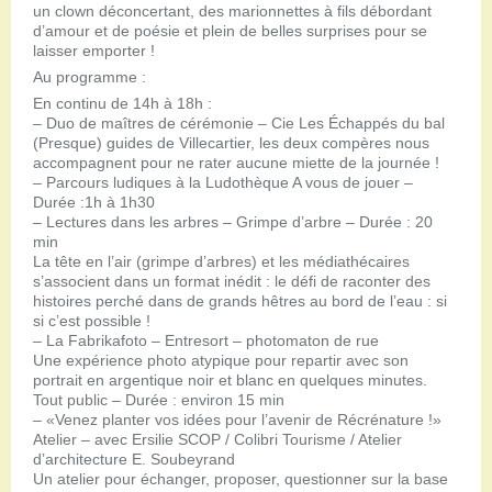
un clown déconcertant, des marionnettes à fils débordant
d’amour et de poésie et plein de belles surprises pour se
laisser emporter !
Au programme :
En continu de 14h à 18h :
– Duo de maîtres de cérémonie – Cie Les Échappés du bal
(Presque) guides de Villecartier, les deux compères nous
accompagnent pour ne rater aucune miette de la journée !
– Parcours ludiques à la Ludothèque A vous de jouer –
Durée :1h à 1h30
– Lectures dans les arbres – Grimpe d’arbre – Durée : 20
min
La tête en l’air (grimpe d’arbres) et les médiathécaires
s’associent dans un format inédit : le défi de raconter des
histoires perché dans de grands hêtres au bord de l’eau : si
si c’est possible !
– La Fabrikafoto – Entresort – photomaton de rue
Une expérience photo atypique pour repartir avec son
portrait en argentique noir et blanc en quelques minutes.
Tout public – Durée : environ 15 min
– «Venez planter vos idées pour l’avenir de Récrénature !»
Atelier – avec Ersilie SCOP / Colibri Tourisme / Atelier
d’architecture E. Soubeyrand
Un atelier pour échanger, proposer, questionner sur la base