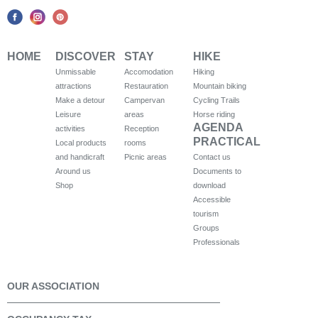
HOME
DISCOVER
STAY
HIKE
Unmissable
Accomodation
Hiking
attractions
Restauration
Mountain biking
Make a detour
Campervan
Cycling Trails
Leisure
areas
Horse riding
AGENDA
activities
Reception
PRACTICAL
Local products
rooms
and handicraft
Picnic areas
Contact us
Around us
Documents to
Shop
download
Accessible
tourism
Groups
Professionals
OUR ASSOCIATION