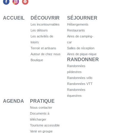
ACCUEIL
DÉCOUVRIR
SÉJOURNER
Les incontournables
Hébergements
Les détours
Restaurants
Les activités de
Aires de camping-
loisirs
car
Terroir et artisans
Salles de réception
Autour de chez nous
Aires de pique-nique
RANDONNER
Boutique
Randonnées
pédestres
Randonnées vélo
Randonnées VTT
Randonnées
équestres
AGENDA
PRATIQUE
Nous contacter
Documents à
télécharger
Tourisme accessible
Venir en groupe