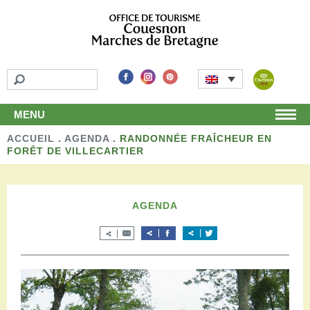
MENU
ACCUEIL
Home
.
AGENDA
.
RANDONNÉE FRAÎCHEUR EN
FORÊT DE VILLECARTIER
Discover
Unmissable attractions
Make a detour
AGENDA
Leisure activities
Local products and handicraft
Around us
Shop
Stay
Accomodation