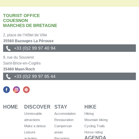
TOURIST OFFICE
COUESNON
MARCHES DE BRETAGNE
2, place de l’Hôtel de Ville
35560 Bazouges La Pérouse
+33 (0)2 99 97 40 94
9, rue du Souvenir
Saint-Brice-en-Coglès
35460 Maen Roch
+33 (0)2 99 97 85 44
HOME
DISCOVER
STAY
HIKE
Unmissable
Accomodation
Hiking
attractions
Restauration
Mountain biking
Make a detour
Campervan
Cycling Trails
Leisure
areas
Horse riding
AGENDA
activities
Reception