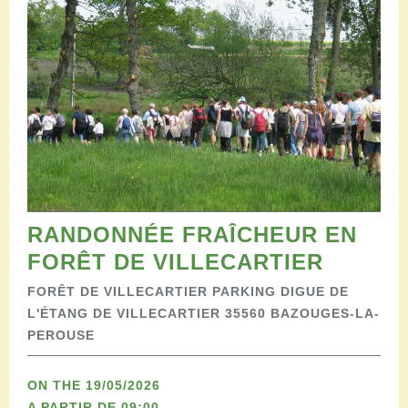
Restauration
Campervan areas
Reception rooms
Picnic areas
Hike
Hiking
Mountain biking
Cycling Trails
Horse riding
Agenda
Practical
RANDONNÉE FRAÎCHEUR EN
Contact us
FORÊT DE VILLECARTIER
Documents to download
FORÊT DE VILLECARTIER PARKING DIGUE DE
Accessible tourism
L'ÉTANG DE VILLECARTIER 35560 BAZOUGES-LA-
Groups
PEROUSE
Professionals
ON THE 19/05/2026
A PARTIR DE 09:00