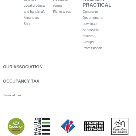
PRACTICAL
Local products
rooms
and handicraft
Picnic areas
Contact us
Around us
Documents to
Shop
download
Accessible
tourism
Groups
Professionals
OUR ASSOCIATION
OCCUPANCY TAX
Terms of use