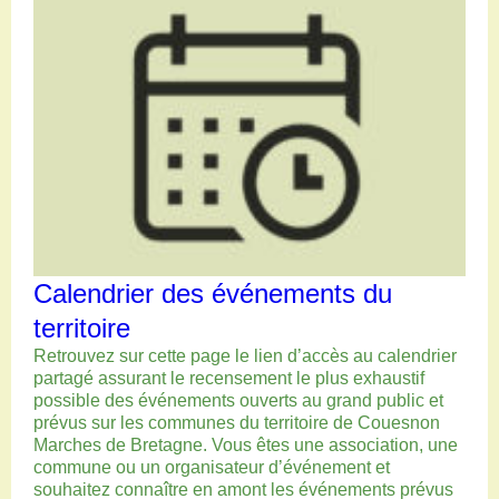
Restaurants
Aires de camping-car
Salles de réception
Aires de pique-nique
Randonner
Randonnées pédestres
Randonnées vélo
Randonnées VTT
Randonnées équestres
Agenda
Pratique
Calendrier des événements du
Nous contacter
territoire
Documents à télécharger
Retrouvez sur cette page le lien d’accès au calendrier
Tourisme accessible
partagé assurant le recensement le plus exhaustif
Venir en groupe
possible des événements ouverts au grand public et
Espace Pro
prévus sur les communes du territoire de Couesnon
Marches de Bretagne. Vous êtes une association, une
commune ou un organisateur d’événement et
souhaitez connaître en amont les événements prévus