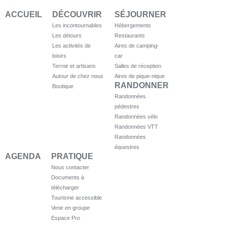
ACCUEIL
DÉCOUVRIR
SÉJOURNER
Les incontournables
Hébergements
Les détours
Restaurants
Les activités de
Aires de camping-
loisirs
car
Terroir et artisans
Salles de réception
Autour de chez nous
Aires de pique-nique
RANDONNER
Boutique
Randonnées
pédestres
Randonnées vélo
Randonnées VTT
Randonnées
équestres
AGENDA
PRATIQUE
Nous contacter
Documents à
télécharger
Tourisme accessible
Venir en groupe
Espace Pro