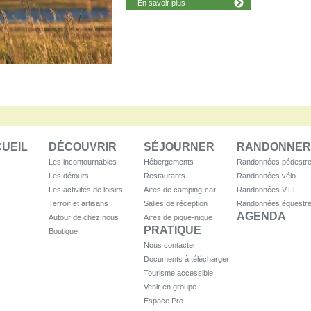
En savoir plus
UEIL
DÉCOUVRIR
SÉJOURNER
RANDONNER
Les incontournables
Hébergements
Randonnées pédestr
Les détours
Restaurants
Randonnées vélo
Les activités de loisirs
Aires de camping-car
Randonnées VTT
Terroir et artisans
Salles de réception
Randonnées équestr
AGENDA
Autour de chez nous
Aires de pique-nique
PRATIQUE
Boutique
Nous contacter
Documents à télécharger
Tourisme accessible
Venir en groupe
Espace Pro