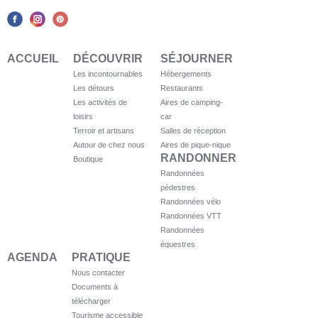
ACCUEIL
DÉCOUVRIR
SÉJOURNER
Les incontournables
Hébergements
Les détours
Restaurants
Les activités de
Aires de camping-
loisirs
car
Terroir et artisans
Salles de réception
Autour de chez nous
Aires de pique-nique
RANDONNER
Boutique
Randonnées
pédestres
Randonnées vélo
Randonnées VTT
Randonnées
équestres
AGENDA
PRATIQUE
Nous contacter
Documents à
télécharger
Tourisme accessible