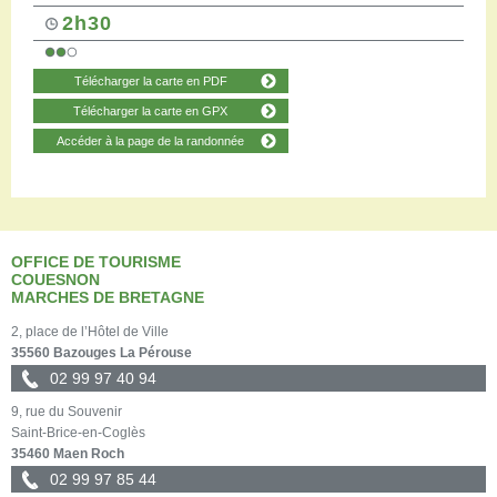
2h30
Télécharger la carte en PDF
Télécharger la carte en GPX
Accéder à la page de la randonnée
OFFICE DE TOURISME
COUESNON
MARCHES DE BRETAGNE
2, place de l’Hôtel de Ville
35560 Bazouges La Pérouse
02 99 97 40 94
9, rue du Souvenir
Saint-Brice-en-Coglès
35460 Maen Roch
02 99 97 85 44