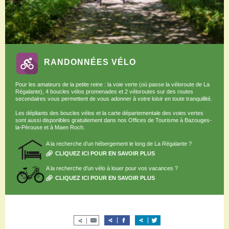
Restaurants
Aires de camping-car
Salles de réception
Aires de pique-nique
Randonner
RANDONNÉES VÉLO
Randonnées pédestres
Randonnées vélo
Pour les amateurs de la petite reine : la voie verte (où passe la véloroute de La
Randonnées VTT
Régalante), 4 boucles vélos promenades et 2 véloroutes sur des routes
secondaires vous permettent de vous adonner à votre loisir en toute tranquillité.
Randonnées équestres
Les dépliants des boucles vélos et la carte départementale des voies vertes
Agenda
sont aussi disponibles gratuitement dans nos Offices de Tourisme à Bazouges-
la-Pérouse et à Maen Roch.
Pratique
Nous contacter
A la recherche d’un hébergement le long de La Régalante ?
Documents à télécharger
CLIQUEZ ICI POUR EN SAVOIR PLUS
Tourisme accessible
A la recherche d’un vélo à louer pour vos vacances ?
CLIQUEZ ICI POUR EN SAVOIR PLUS
Venir en groupe
Espace Pro