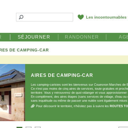
Les incontournables
R
SÉJOURNER
RANDONNER
AG
IRES DE CAMPING-CAR
AIRES DE CAMPING-CAR
Les camping-caristes sont les bienvenus sur Couesnon Marches de B
Ce n’est pas moins de cinq aires de services, toute gratuites et proche
territoire. Vous y retrouverez de quoi vidanger et vous approvisionner e
En complément, des aires étapes (sans services de vidage, d’eau ou d’
sans inquiétude ou même de passer une nuitée sont également mises
Pour découvrir le territoire, n’hésitez pas à suivre les
ROUTES TO