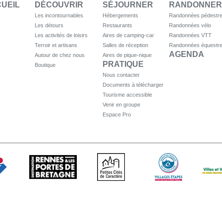
UEIL
DÉCOUVRIR
SÉJOURNER
RANDONNER
Les incontournables
Hébergements
Randonnées pédestr
Les détours
Restaurants
Randonnées vélo
Les activités de loisirs
Aires de camping-car
Randonnées VTT
Terroir et artisans
Salles de réception
Randonnées équestr
AGENDA
Autour de chez nous
Aires de pique-nique
PRATIQUE
Boutique
Nous contacter
Documents à télécharger
Tourisme accessible
Venir en groupe
Espace Pro