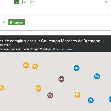
1
2
>>