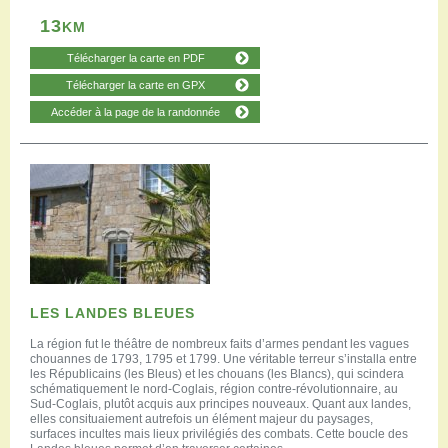
13
KM
Télécharger la carte en PDF
Télécharger la carte en GPX
Accéder à la page de la randonnée
LES LANDES BLEUES
La région fut le théâtre de nombreux faits d’armes pendant les vagues
chouannes de 1793, 1795 et 1799. Une véritable terreur s’installa entre
les Républicains (les Bleus) et les chouans (les Blancs), qui scindera
schématiquement le nord-Coglais, région contre-révolutionnaire, au
Sud-Coglais, plutôt acquis aux principes nouveaux. Quant aux landes,
elles consituaiement autrefois un élément majeur du paysages,
surfaces incultes mais lieux privilégiés des combats. Cette boucle des