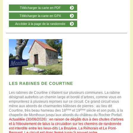
Télécharger la carte en PDF
Télécharger la carte en GPX
Accéder à la page de la randonnée
LES RABINES DE COURTINE
Les rabines de Courtine s’étalent sur plusieurs communes. La rabine
désignait autrefois un chemin large et bordé d’arbres, comme vous en
emprunterez à plusieurs reprises sur ce circuit. Ce grand circuit vous
mène aux abords de charmantes bâtisses de pierres : au lieu dit
ème
ème
Courtine, très beau hameau des 18
et 19
siècle et son puits, à la
chapelle de Monthoux jusqu’aux abords du château du Rocher Portail.
Actualitée (30/06/2026) : en raison de dégâts dus à des chutes d'arbres
et à l'éboulement de talus la circulation sur les chemins de randonnée
est interdite entre les lieux-dits La Bruyère, La Réhorais et Le Pont-
Besnard. Le circuit est donc fermé jusqu'à nouvel ordre.