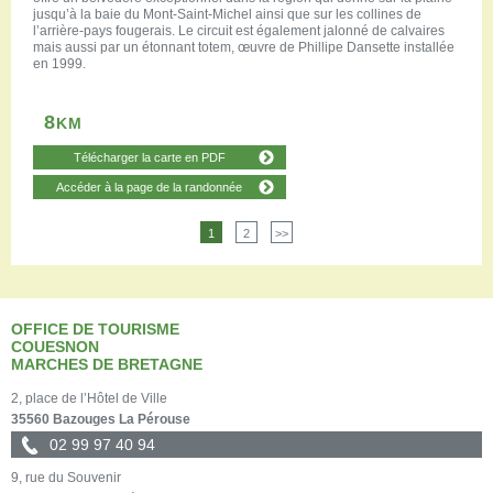
jusqu’à la baie du Mont-Saint-Michel ainsi que sur les collines de
l’arrière-pays fougerais. Le circuit est également jalonné de calvaires
mais aussi par un étonnant totem, œuvre de Phillipe Dansette installée
en 1999.
8
KM
Télécharger la carte en PDF
Accéder à la page de la randonnée
1
2
>>
OFFICE DE TOURISME
COUESNON
MARCHES DE BRETAGNE
2, place de l’Hôtel de Ville
35560 Bazouges La Pérouse
02 99 97 40 94
9, rue du Souvenir