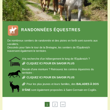
Restaurants
Aires de camping-car
Salles de réception
Aires de pique-nique
Randonner
RANDONNÉES ÉQUESTRES
Randonnées pédestres
Randonnées vélo
De nombreux sentiers de randonnée et des pistes en forêt sont ouverts aux
Randonnées VTT
cavaliers.
Dessinés pour faire le tour de la Bretagne, les sentiers de l’Equibreizh
Randonnées équestres
traversent également le territoire.
Agenda
A la recherche d’un hébergement le long de l’Equibreizh ?
Pratique
CLIQUEZ ICI POUR EN SAVOIR PLUS
Nous contacter
Besoin d’une monture ? Retrouvez les centres équestres du
territoire :
Documents à télécharger
CLIQUEZ ICI POUR EN SAVOIR PLUS
Tourisme accessible
Pour les plus jeunes et leurs familles, des
BALADES À DOS
Venir en groupe
D’ÂNE
sont également proposées à Saint-Germain-en-Coglès.
Espace Pro
1
2
>>