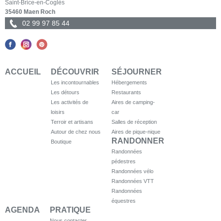
Saint-Brice-en-Coglès
35460 Maen Roch
02 99 97 85 44
ACCUEIL
DÉCOUVRIR
SÉJOURNER
Les incontournables
Hébergements
Les détours
Restaurants
Les activités de
Aires de camping-
loisirs
car
Terroir et artisans
Salles de réception
Autour de chez nous
Aires de pique-nique
RANDONNER
Boutique
Randonnées
pédestres
Randonnées vélo
Randonnées VTT
Randonnées
équestres
AGENDA
PRATIQUE
Nous contacter