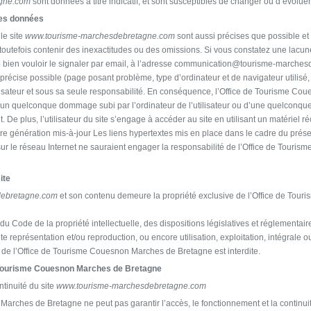
gne.com
sont données à titre indicatif, et sont susceptibles de changer ou d’évolue
 les données
le site
www.tourisme-marchesdebretagne.com
sont aussi précises que possible et l
toutefois contenir des inexactitudes ou des omissions. Si vous constatez une lacune,
 bien vouloir le signaler par email, à l’adresse communication@tourisme-marches
précise possible (page posant problème, type d’ordinateur et de navigateur utilisé
’utilisateur et sous sa seule responsabilité. En conséquence, l’Office de Tourisme 
d’un quelconque dommage subi par l’ordinateur de l’utilisateur ou d’une quelconq
De plus, l’utilisateur du site s’engage à accéder au site en utilisant un matériel r
re génération mis-à-jour Les liens hypertextes mis en place dans le cadre du présent
sur le réseau Internet ne sauraient engager la responsabilité de l’Office de Tour
ite
debretagne.com
et son contenu demeure la propriété exclusive de l’Office de To
du Code de la propriété intellectuelle, des dispositions législatives et réglementai
e représentation et/ou reproduction, ou encore utilisation, exploitation, intégrale ou 
 de l’Office de Tourisme Couesnon Marches de Bretagne est interdite.
e Tourisme Couesnon Marches de Bretagne
ntinuité du site
www.tourisme-marchesdebretagne.com
arches de Bretagne ne peut pas garantir l’accès, le fonctionnement et la continuit