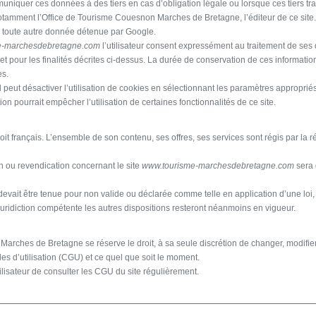
niquer ces données à des tiers en cas d’obligation légale ou lorsque ces tiers tr
tamment l’Office de Tourisme Couesnon Marches de Bretagne, l’éditeur de ce site
vec toute autre donnée détenue par Google.
e-marchesdebretagne.com
l’utilisateur consent expressément au traitement de se
t pour les finalités décrites ci-dessus. La durée de conservation de ces informatio
es.
il peut désactiver l’utilisation de cookies en sélectionnant les paramètres approprié
on pourrait empêcher l’utilisation de certaines fonctionnalités de ce site.
oit français. L’ensemble de son contenu, ses offres, ses services sont régis par la 
on ou revendication concernant le site
www.tourisme-marchesdebretagne.com
sera 
evait être tenue pour non valide ou déclarée comme telle en application d’une loi, 
 juridiction compétente les autres dispositions resteront néanmoins en vigueur.
arches de Bretagne se réserve le droit, à sa seule discrétion de changer, modifier
es d’utilisation (CGU) et ce quel que soit le moment.
utilisateur de consulter les CGU du site régulièrement.