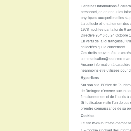
Certaines informations à caractè
personnel, on entend « les info
physiques auxquelles elles s’ap
La collecte et le traitement des 
1978 modifiée par la loi du 6 a
Directive 95/46 du 24 Octobre 
En vertu de la loi française, l’u
collectées qui le concernent.
Ces droits peuvent être exercés
communication@tourisme-mar
Aucune information à caractère p
néanmoins être utilisées pour d
Hyperliens
Sur son site, l’Office de Tour
de Bretagne n’exerce aucun cont
fonctionnement et de l’accès à c
Si l’utilisateur visite l’un de c
prendre connaissance de sa pol
Cookies
Le site
www.tourisme-marchesd
1 – Cookie stockant des inform