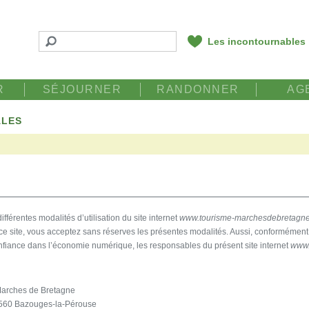
Les incontournables
R
SÉJOURNER
RANDONNER
AG
ALES
différentes modalités d’utilisation du site internet
www.tourisme-marchesdebretagn
e site, vous acceptez sans réserves les présentes modalités. Aussi, conformément à
nfiance dans l’économie numérique, les responsables du présent site internet
www.
Marches de Bretagne
 35560 Bazouges-la-Pérouse