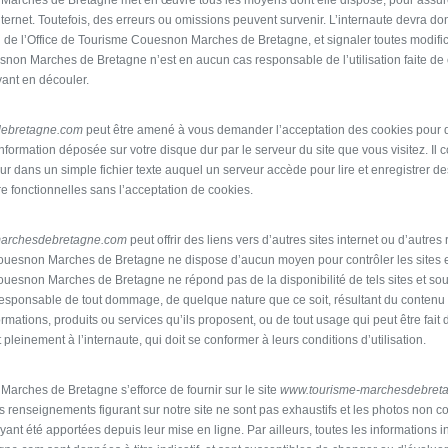
Marches de Bretagne met en œuvre tous les moyens dont elle dispose, pour assurer
internet. Toutefois, des erreurs ou omissions peuvent survenir. L’internaute devra do
l de l’Office de Tourisme Couesnon Marches de Bretagne, et signaler toutes modificat
esnon Marches de Bretagne n’est en aucun cas responsable de l’utilisation faite de c
vant en découler.
debretagne.com
peut être amené à vous demander l’acceptation des cookies pour de
nformation déposée sur votre disque dur par le serveur du site que vous visitez. Il 
ur dans un simple fichier texte auquel un serveur accède pour lire et enregistrer d
re fonctionnelles sans l’acceptation de cookies.
marchesdebretagne.com
peut offrir des liens vers d’autres sites internet ou d’autre
 Couesnon Marches de Bretagne ne dispose d’aucun moyen pour contrôler les sites 
ouesnon Marches de Bretagne ne répond pas de la disponibilité de tels sites et sour
 responsable de tout dommage, de quelque nature que ce soit, résultant du contenu
mations, produits ou services qu’ils proposent, ou de tout usage qui peut être fait
t pleinement à l’internaute, qui doit se conformer à leurs conditions d’utilisation.
arches de Bretagne s’efforce de fournir sur le site
www.tourisme-marchesdebret
 renseignements figurant sur notre site ne sont pas exhaustifs et les photos non co
ant été apportées depuis leur mise en ligne. Par ailleurs, toutes les informations i