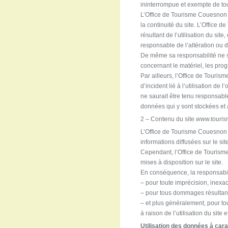
ininterrompue et exempte de tou
L’Office de Tourisme Couesnon 
la continuité du site. L’Office
résultant de l’utilisation du si
responsable de l’altération ou d
De même sa responsabilité ne s
concernant le matériel, les prog
Par ailleurs, l’Office de Touri
d’incident lié à l’utilisation de
ne saurait être tenu responsabl
données qui y sont stockées et
2 – Contenu du site
www.touri
L’Office de Tourisme Couesnon M
informations diffusées sur le sit
Cependant, l’Office de Tourisme
mises à disposition sur le site.
En conséquence, la responsabil
– pour toute imprécision, inexac
– pour tous dommages résultant d
– et plus généralement, pour to
à raison de l’utilisation du sit
Utilisation des données à car