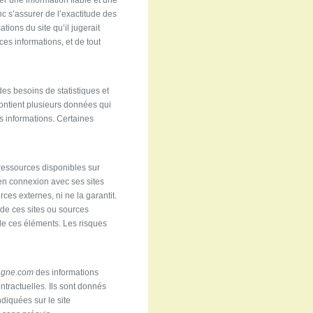
 une information fiable et une
nc s’assurer de l’exactitude des
ions du site qu’il jugerait
es informations, et de tout
s besoins de statistiques et
contient plusieurs données qui
es informations. Certaines
s ressources disponibles sur
en connexion avec ses sites
ces externes, ni ne la garantit.
 de ces sites ou sources
 de ces éléments. Les risques
agne.com
des informations
ntractuelles. Ils sont donnés
ndiquées sur le site