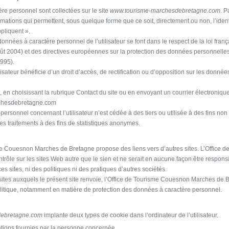
re personnel sont collectées sur le site
www.tourisme-marchesdebretagne.com
. P
rmations qui permettent, sous quelque forme que ce soit, directement ou non, l’iden
pliquent ».
données à caractère personnel de l’utilisateur se font dans le respect de la loi franç
oût 2004) et des directives européennes sur la protection des données personnelles
1995).
tilisateur bénéficie d’un droit d’accès, de rectification ou d’opposition sur les donn
, en choisissant la rubrique Contact du site ou en envoyant un courrier électroniqu
chesdebretagne.com
ersonnel concernant l’utilisateur n’est cédée à des tiers ou utilisée à des fins non
es traitements à des fins de statistiques anonymes.
isme Couesnon Marches de Bretagne propose des liens vers d’autres sites. L’Offic
rôle sur les sites Web autre que le sien et ne serait en aucune façon être respon
es sites, ni des politiques ni des pratiques d’autres sociétés.
es sites auxquels le présent site renvoie, l’Office de Tourisme Couesnon Marches de Br
itique, notamment en matière de protection des données à caractère personnel.
ebretagne.com
implante deux types de cookie dans l’ordinateur de l’utilisateur.
ations fournies par la personne concernée