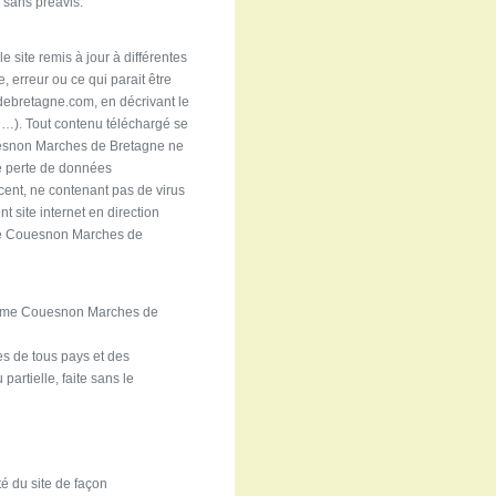
r sans préavis.
e site remis à jour à différentes
 erreur ou ce qui parait être
debretagne.com, en décrivant le
, …). Tout contenu téléchargé se
Couesnon Marches de Bretagne ne
ue perte de données
écent, ne contenant pas de virus
 site internet en direction
isme Couesnon Marches de
urisme Couesnon Marches de
res de tous pays et des
partielle, faite sans le
é du site de façon