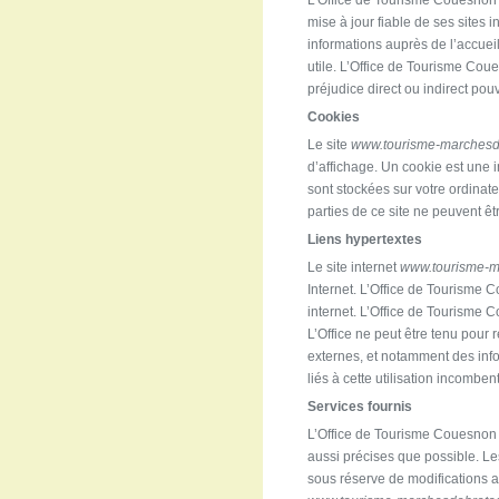
L’Office de Tourisme Couesnon 
mise à jour fiable de ses sites 
informations auprès de l’accuei
utile. L’Office de Tourisme Cou
préjudice direct ou indirect pou
Cookies
Le site
www.tourisme-marches
d’affichage. Un cookie est une i
sont stockées sur votre ordinate
parties de ce site ne peuvent êt
Liens hypertextes
Le site internet
www.tourisme-
Internet. L’Office de Tourisme
internet. L’Office de Tourisme C
L’Office ne peut être tenu pour
externes, et notamment des infor
liés à cette utilisation incomben
Services fournis
L’Office de Tourisme Couesnon M
aussi précises que possible. Les
sous réserve de modifications ay