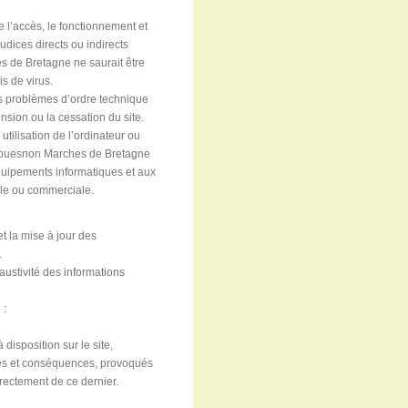
l’accès, le fonctionnement et
dices directs ou indirects
es de Bretagne ne saurait être
s de virus.
es problèmes d’ordre technique
nsion ou la cessation du site.
tilisation de l’ordinateur ou
sme Couesnon Marches de Bretagne
équipements informatiques et aux
lle ou commerciale.
t la mise à jour des
.
austivité des informations
 :
disposition sur le site,
ures et conséquences, provoqués
irectement de ce dernier.