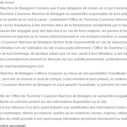
te erreur.
Marches de Bretagne n’est tenu que d’une obligation de moyen en ce qui concerne 
 de Tourisme Couesnon Marches de Bretagne ne saurait être responsable de tous préju
te, et ce quelle qu’en soit la cause ; notamment l’Office de Tourisme Couesnon March
e l’accès frauduleux à des données et/ou de la transmission accidentelle par le biai
aurait être engagée pour des faits dus à un cas de force majeure, les pannes et l
rammes et logiciels ou le réseau Internet pouvant le cas échéant entraîner la suspe
sme Couesnon Marches de Bretagne décline toute responsabilité en cas de mauvaise u
 l’ordinateur lors de l’utilisation du site et plus particulièrement, l’Office de Touri
e de tout dommage, de quelque nature que ce soit, causé à tout utilisateur, à ses 
 aux conséquences pouvant en découler sur son activité personnelle, professionne
sme-marchesdebretagne.com
arches de Bretagne s’efforce d’assurer au mieux de ses possibilités l’exactitude e
e, dont elle se réserve le droit de corriger, à tout moment et sans préavis, le contenu
 Couesnon Marches de Bretagne ne peut garantir l’exactitude, la précision et l’exh
ité de l’Office de Tourisme Couesnon Marches de Bretagne ne saurait être engagé
titude ou omission portant sur des informations disponibles sur le site,
’une intrusion d’un tiers ayant entraîné une modification des informations mises à 
us dommages, directs ou indirects, quelles qu’en soient les causes, origines, nat
e et/ou du crédit accordé à une quelconque information provenant directement ou ind
actère personnel