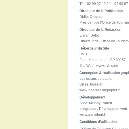
Tél : 02 99 97 40 94 – 02 99 97
Directeur de la Publication
Didier Quignon
Président de l’Office de Tour
Directeur de la Rédaction
Erwan Detoc
Directeur de l’Office de Tour
Hébergeur du Site
OVH
2 rue Kellermann – BP 80157 
Site Web : www.ovh.com
Conception & réalisation grap
Les écrans de papier
Gilles Josselin
www.lesecransdepapier.fr
Développement
Anne-Mélody Robert
Intégrateur / Développeur web
www.am-robert.fr
Conditions d’utilisation