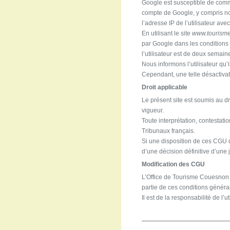
Google est susceptible de commu
compte de Google, y compris no
l’adresse IP de l’utilisateur a
En utilisant le site
www.tourism
par Google dans les conditions e
l’utilisateur est de deux semain
Nous informons l’utilisateur qu’
Cependant, une telle désactivati
Droit applicable
Le présent site est soumis au dr
vigueur.
Toute interprétation, contestati
Tribunaux français.
Si une disposition de ces CGU d
d’une décision définitive d’une
Modification des CGU
L’Office de Tourisme Couesnon M
partie de ces conditions général
Il est de la responsabilité de l’