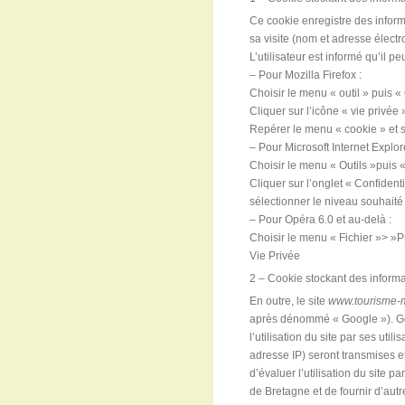
Ce cookie enregistre des informat
sa visite (nom et adresse électr
L’utilisateur est informé qu’il 
– Pour Mozilla Firefox :
Choisir le menu « outil » puis «
Cliquer sur l’icône « vie privée 
Repérer le menu « cookie » et s
– Pour Microsoft Internet Explore
Choisir le menu « Outils »puis «
Cliquer sur l’onglet « Confidenti
sélectionner le niveau souhaité 
– Pour Opéra 6.0 et au-delà :
Choisir le menu « Fichier »> »
Vie Privée
2 – Cookie stockant des informati
En outre, le site
www.tourisme-
après dénommé « Google »). Goo
l’utilisation du site par ses uti
adresse IP) seront transmises e
d’évaluer l’utilisation du site p
de Bretagne et de fournir d’autres 