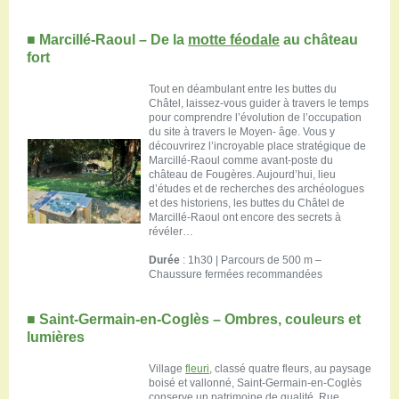
■
Marcillé-Raoul – De la
motte féodale
au château
fort
Tout en déambulant entre les buttes du
Châtel, laissez-vous guider à travers le temps
pour comprendre l’évolution de l’occupation
du site à travers le Moyen- âge. Vous y
découvrirez l’incroyable place stratégique de
Marcillé-Raoul comme avant-poste du
château de Fougères. Aujourd’hui, lieu
d’études et de recherches des archéologues
et des historiens, les buttes du Châtel de
Marcillé-Raoul ont encore des secrets à
révéler…
Durée
: 1h30 | Parcours de 500 m –
Chaussure fermées recommandées
■
Saint-Germain-en-Coglès – Ombres, couleurs et
lumières
Village
fleuri
, classé quatre fleurs, au paysage
boisé et vallonné, Saint-Germain-en-Coglès
conserve un patrimoine de qualité. Rue