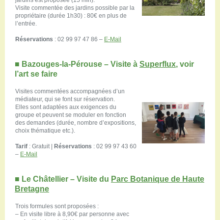
Visite commentée des jardins possible par la
propriétaire (durée 1h30) : 80€ en plus de
l’entrée.
Réservations
: 02 99 97 47 86 –
E-Mail
■
Bazouges-la-Pérouse – Visite à
Superflux
, voir
l’art se faire
Visites commentées accompagnées d’un
médiateur, qui se font sur réservation.
Elles sont adaptées aux exigences du
groupe et peuvent se moduler en fonction
des demandes (durée, nombre d’expositions,
choix thématique etc.).
Tarif
: Gratuit |
Réservations
: 02 99 97 43 60
–
E-Mail
■
Le Châtellier – Visite du
Parc Botanique de Haute
Bretagne
Trois formules sont proposées :
– En visite libre à 8,90€ par personne avec