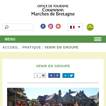
MENU
ACCUEIL
Accueil
.
PRATIQUE
.
VENIR EN GROUPE
Découvrir
Les incontournables
Les détours
VENIR EN GROUPE
Les activités de loisirs
Terroir et artisans
Autour de chez nous
Boutique
Séjourner
Hébergements