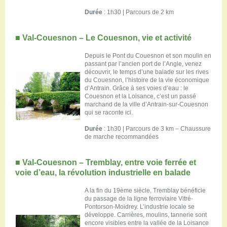
Durée
: 1h30 | Parcours de 2 km
■
Val-Couesnon – Le Couesnon, vie et activité
Depuis le Pont du Couesnon et son moulin en
passant par l’ancien port de l’Angle, venez
découvrir, le temps d’une balade sur les rives
du Couesnon, l’histoire de la vie économique
d’Antrain. Grâce à ses voies d’eau : le
Couesnon et la Loisance, c’est un passé
marchand de la ville d’Antrain-sur-Couesnon
qui se raconte ici.
Durée
: 1h30 | Parcours de 3 km – Chaussure
de marche recommandées
■
Val-Couesnon – Tremblay, entre voie ferrée et
voie d’eau, la révolution industrielle en balade
A la fin du 19ème siècle, Tremblay bénéficie
du passage de la ligne ferroviaire Vitré-
Pontorson-Moidrey. L’industrie locale se
développe. Carrières, moulins, tannerie sont
encore visibles entre la vallée de la Loisance