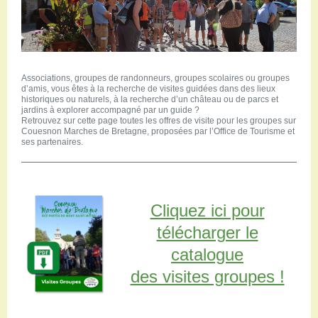
Restaurants
Aires de camping-car
Salles de réception
Aires de pique-nique
Randonner
Associations, groupes de randonneurs, groupes scolaires ou groupes
d’amis, vous êtes à la recherche de visites guidées dans des lieux
Randonnées pédestres
historiques ou naturels, à la recherche d’un château ou de parcs et
Randonnées vélo
jardins à explorer accompagné par un guide ?
Retrouvez sur cette page toutes les offres de visite pour les groupes sur
Randonnées VTT
Couesnon Marches de Bretagne, proposées par l’Office de Tourisme et
ses partenaires.
Randonnées équestres
Agenda
Pratique
Nous contacter
Cliquez ici pour
Documents à télécharger
télécharger le
Tourisme accessible
Venir en groupe
catalogue
Espace Pro
des visites groupes !