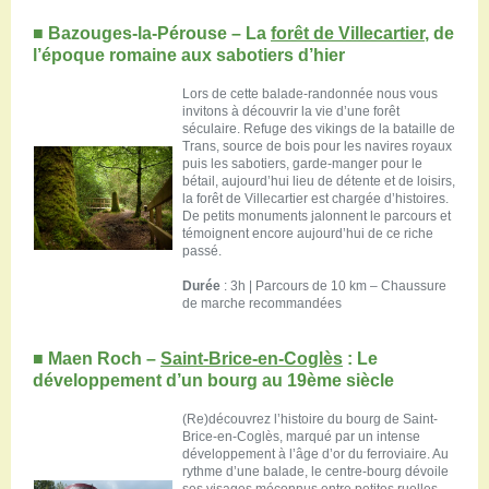
■
Bazouges-la-Pérouse – La
forêt de Villecartier
, de
l’époque romaine aux sabotiers d’hier
Lors de cette balade-randonnée nous vous
invitons à découvrir la vie d’une forêt
séculaire. Refuge des vikings de la bataille de
Trans, source de bois pour les navires royaux
puis les sabotiers, garde-manger pour le
bétail, aujourd’hui lieu de détente et de loisirs,
la forêt de Villecartier est chargée d’histoires.
De petits monuments jalonnent le parcours et
témoignent encore aujourd’hui de ce riche
passé.
Durée
: 3h | Parcours de 10 km – Chaussure
de marche recommandées
■
Maen Roch –
Saint-Brice-en-Coglès
: Le
développement d’un bourg au 19ème siècle
(Re)découvrez l’histoire du bourg de Saint-
Brice-en-Coglès, marqué par un intense
développement à l’âge d’or du ferroviaire. Au
rythme d’une balade, le centre-bourg dévoile
ses visages méconnus entre petites ruelles,