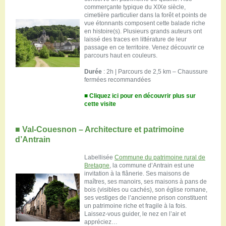
commerçante typique du XIXe siècle,
cimetière particulier dans la forêt et points de
vue étonnants composent cette balade riche
en histoire(s). Plusieurs grands auteurs ont
laissé des traces en littérature de leur
passage en ce territoire. Venez découvrir ce
parcours haut en couleurs.
Durée
: 2h | Parcours de 2,5 km – Chaussure
fermées recommandées
■ Cliquez ici pour en découvrir plus sur
cette visite
■
Val-Couesnon – Architecture et patrimoine
d’Antrain
Labellisée
Commune du patrimoine rural de
Bretagne
, la commune d’Antrain est une
invitation à la flânerie. Ses maisons de
maîtres, ses manoirs, ses maisons à pans de
bois (visibles ou cachés), son église romane,
ses vestiges de l’ancienne prison constituent
un patrimoine riche et fragile à la fois.
Laissez-vous guider, le nez en l’air et
appréciez…