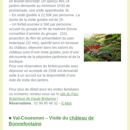
un feuillet descriptif. Un aperçu des 24
jardins demande au minimum 1h30 de
promenade, une visite approfondie 3h.
– En visite guidée à 12,50€ par personne. La
durée de la visite guidée est de 2h.
– Un forfait-journée à 36€ par personne :
accueil du groupe en fin de matinée (heure
conseillée d’arrivée du groupe : 11h),
projection du film de présentation du parc
botanique (32 min), apéritif servi en terrasse
du château, déjeuner dans les salons du
château suivi d’une visite guidée, puis d’une
découverte de la pépinière-jardinerie et de la
boutique.
Pour une réservation du forfait-journée avec
déjeuner un acompte de 250€ est demandé
suite à un accord sur la disponibilité d’une
date de visite des jardins.
Pour plus de détail pour les visites familiales
ou scolaires, rendez-vous sur le
site du Parc
Botanique de Haute Bretagne
|
Réservations
: 02 99 95 48 32 –
E-Mail
■
Val-Couesnon –
Visite du
château de
Bonnefontaine