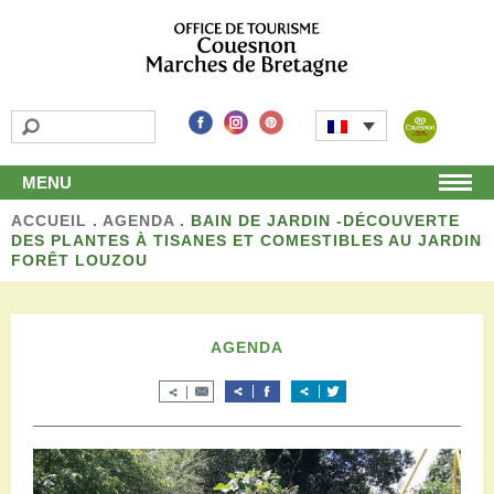
MENU
ACCUEIL
Accueil
.
AGENDA
.
BAIN DE JARDIN -DÉCOUVERTE
DES PLANTES À TISANES ET COMESTIBLES AU JARDIN
Découvrir
FORÊT LOUZOU
Les incontournables
Les détours
Les activités de loisirs
AGENDA
Terroir et artisans
Autour de chez nous
Boutique
Séjourner
Hébergements