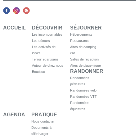
ACCUEIL
DÉCOUVRIR
SÉJOURNER
Les incontournables
Hébergements
Les détours
Restaurants
Les activités de
Aires de camping-
loisirs
car
Terroir et artisans
Salles de réception
Autour de chez nous
Aires de pique-nique
RANDONNER
Boutique
Randonnées
pédestres
Randonnées vélo
Randonnées VTT
Randonnées
équestres
AGENDA
PRATIQUE
Nous contacter
Documents à
télécharger