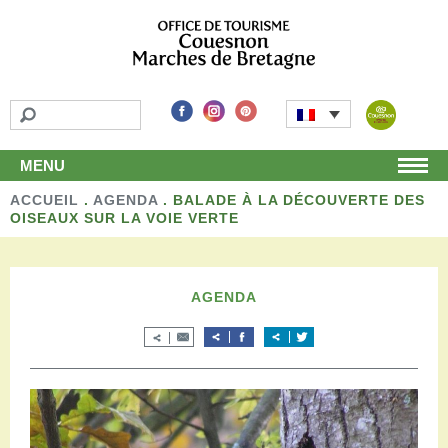
MENU
ACCUEIL
Accueil
.
AGENDA
.
BALADE À LA DÉCOUVERTE DES
OISEAUX SUR LA VOIE VERTE
Découvrir
Les incontournables
Les détours
AGENDA
Les activités de loisirs
Terroir et artisans
Autour de chez nous
Boutique
Séjourner
Hébergements