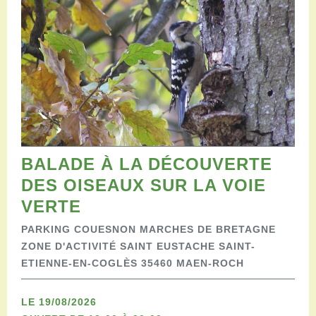
Restaurants
Aires de camping-car
Salles de réception
Aires de pique-nique
Randonner
Randonnées pédestres
Randonnées vélo
Randonnées VTT
Randonnées équestres
BALADE À LA DÉCOUVERTE
Agenda
Pratique
DES OISEAUX SUR LA VOIE
Nous contacter
VERTE
Documents à télécharger
PARKING COUESNON MARCHES DE BRETAGNE
Tourisme accessible
ZONE D'ACTIVITÉ SAINT EUSTACHE SAINT-
Venir en groupe
ETIENNE-EN-COGLÈS 35460 MAEN-ROCH
Espace Pro
LE 19/08/2026