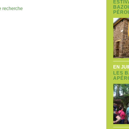
ESTIV
BAZO
te recherche
PÉRO
EN JU
LES 
APÉR