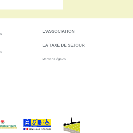
L’ASSOCIATION
es
LA TAXE DE SÉJOUR
CES DE LA
es
AINT
Mentions légales
INES DU
ISME
OMIQUE ET DES
RS-FAIRE
MBRE