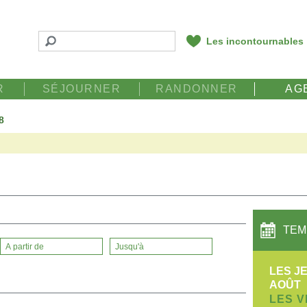
Les incontournables
R
SÉJOURNER
RANDONNER
AG
8
TEM
LES JE
AOÛT
LES V