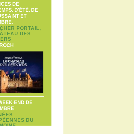
CES DE
MPS, D'ÉTÉ, DE
USSAINT ET
BRE.
CHER PORTAIL,
HÂTEAU DES
IERS
-ROCH
WEEK-END DE
EMBRE
NÉES
PÉENNES DU
MOINE