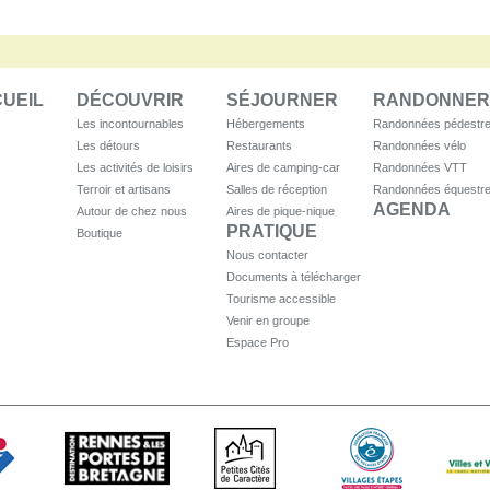
UEIL
DÉCOUVRIR
SÉJOURNER
RANDONNER
Les incontournables
Hébergements
Randonnées pédestr
Les détours
Restaurants
Randonnées vélo
Les activités de loisirs
Aires de camping-car
Randonnées VTT
VACAN
Terroir et artisans
Salles de réception
Randonnées équestr
TOUSS
AGENDA
Autour de chez nous
Aires de pique-nique
SEMA
PRATIQUE
Boutique
TOUR
Nous contacter
ECON
Documents à télécharger
SAVOI
Tourisme accessible
Venir en groupe
Espace Pro
DÉCE