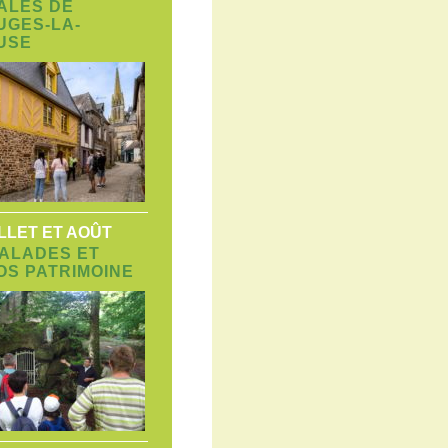
ALES DE
UGES-LA-
USE
ILLET ET AOÛT
BALADES ET
OS PATRIMOINE