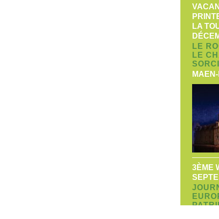
VACAN
PRINTE
LA TO
DÉCEM
LE RO
LE C
SORC
MAEN
3ÈME 
SEPT
JOUR
EURO
PATRI