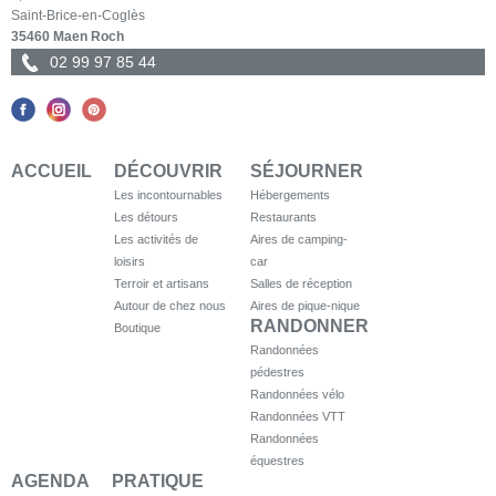
Saint-Brice-en-Coglès
35460 Maen Roch
02 99 97 85 44
ACCUEIL
DÉCOUVRIR
SÉJOURNER
Les incontournables
Hébergements
Les détours
Restaurants
Les activités de
Aires de camping-
loisirs
car
Terroir et artisans
Salles de réception
Autour de chez nous
Aires de pique-nique
RANDONNER
Boutique
Randonnées
pédestres
Randonnées vélo
Randonnées VTT
Randonnées
équestres
AGENDA
PRATIQUE