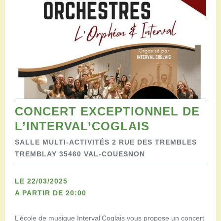
Restaurants
Aires de camping-car
Salles de réception
Aires de pique-nique
Randonner
Randonnées pédestres
Randonnées vélo
Randonnées VTT
Randonnées équestres
CONCERT EXCEPTIONNEL DE
Agenda
L’INTERVAL’COGLAIS
Pratique
Nous contacter
SALLE MULTI-ACTIVITÉS 2 RUE DES TREMBLES
Documents à télécharger
TREMBLAY 35460 VAL-COUESNON
Tourisme accessible
Venir en groupe
LE 22/03/2025
Espace Pro
A PARTIR DE 20:00
L’école de musique Interval’Coglais vous propose un concert