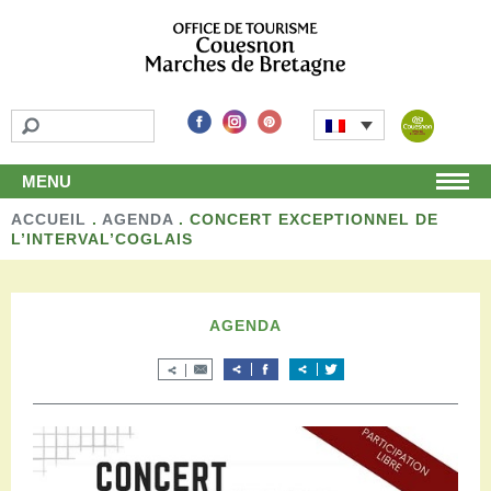
MENU
ACCUEIL
Accueil
.
AGENDA
.
CONCERT EXCEPTIONNEL DE
L’INTERVAL’COGLAIS
Découvrir
Les incontournables
Les détours
AGENDA
Les activités de loisirs
Terroir et artisans
Autour de chez nous
Boutique
Séjourner
Hébergements