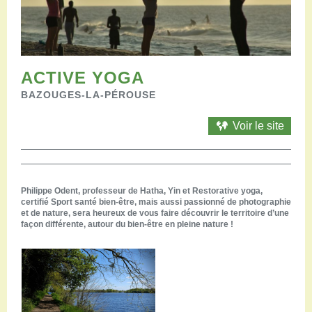
Restaurants
Aires de camping-car
Salles de réception
Aires de pique-nique
Randonner
ACTIVE YOGA
Randonnées pédestres
BAZOUGES-LA-PÉROUSE
Randonnées vélo
Randonnées VTT
Voir le site
Randonnées équestres
Agenda
Pratique
Philippe Odent, professeur de Hatha, Yin et Restorative yoga,
Nous contacter
certifié Sport santé bien-être, mais aussi passionné de photographie
Documents à télécharger
et de nature, sera heureux de vous faire découvrir le territoire d’une
façon différente, autour du bien-être en pleine nature !
Tourisme accessible
Venir en groupe
Espace Pro