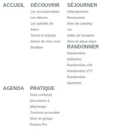
ACCUEIL
DÉCOUVRIR
SÉJOURNER
Les incontournables
Hébergements
Les détours
Restaurants
Les activités de
Aires de camping-
loisirs
car
Terroir et artisans
Salles de réception
Autour de chez nous
Aires de pique-nique
RANDONNER
Boutique
Randonnées
pédestres
Randonnées vélo
Randonnées VTT
Randonnées
équestres
AGENDA
PRATIQUE
Nous contacter
Documents à
télécharger
Tourisme accessible
Venir en groupe
Espace Pro