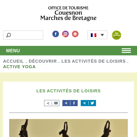
MENU
ACCUEIL
Accueil
.
DÉCOUVRIR
.
LES ACTIVITÉS DE LOISIRS
.
ACTIVE YOGA
Découvrir
Les incontournables
Les détours
LES ACTIVITÉS DE LOISIRS
Les activités de loisirs
Terroir et artisans
Autour de chez nous
Boutique
Séjourner
Hébergements