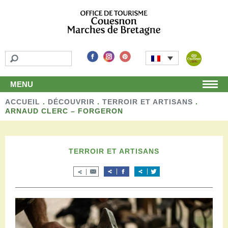
MENU
ACCUEIL
Accueil
.
DÉCOUVRIR
.
TERROIR ET ARTISANS
.
ARNAUD CLERC – FORGERON
Découvrir
Les incontournables
Les détours
TERROIR ET ARTISANS
Les activités de loisirs
Terroir et artisans
Autour de chez nous
Boutique
Séjourner
Hébergements