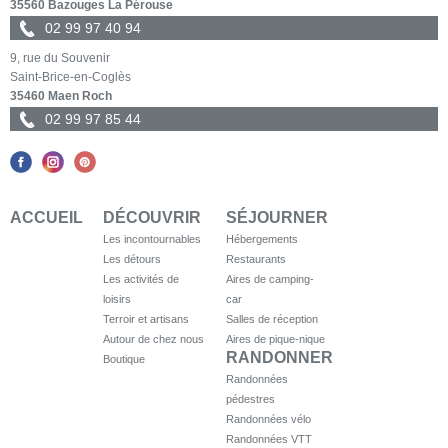
35560 Bazouges La Pérouse
02 99 97 40 94
9, rue du Souvenir
Saint-Brice-en-Coglès
35460 Maen Roch
02 99 97 85 44
ACCUEIL
DÉCOUVRIR
SÉJOURNER
Les incontournables
Hébergements
Les détours
Restaurants
Les activités de
Aires de camping-
loisirs
car
Terroir et artisans
Salles de réception
Autour de chez nous
Aires de pique-nique
RANDONNER
Boutique
Randonnées
pédestres
Randonnées vélo
Randonnées VTT