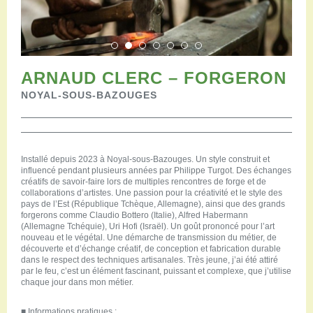
Restaurants
Aires de camping-car
Salles de réception
Aires de pique-nique
Randonner
ARNAUD CLERC – FORGERON
Randonnées pédestres
NOYAL-SOUS-BAZOUGES
Randonnées vélo
Randonnées VTT
Randonnées équestres
Agenda
Installé depuis 2023 à Noyal-sous-Bazouges. Un style construit et
influencé pendant plusieurs années par Philippe Turgot. Des échanges
Pratique
créatifs de savoir-faire lors de multiples rencontres de forge et de
Nous contacter
collaborations d’artistes. Une passion pour la créativité et le style des
pays de l’Est (République Tchèque, Allemagne), ainsi que des grands
Documents à télécharger
forgerons comme Claudio Bottero (Italie), Alfred Habermann
(Allemagne Tchéquie), Uri Hofi (Israël). Un goût prononcé pour l’art
Tourisme accessible
nouveau et le végétal. Une démarche de transmission du métier, de
Venir en groupe
découverte et d’échange créatif, de conception et fabrication durable
dans le respect des techniques artisanales. Très jeune, j’ai été attiré
Espace Pro
par le feu, c’est un élément fascinant, puissant et complexe, que j’utilise
chaque jour dans mon métier.
■
Informations pratiques :