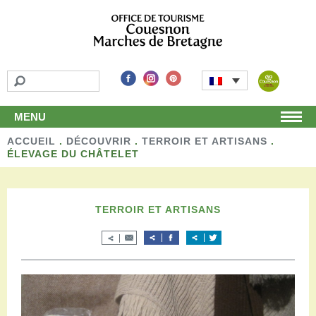
MENU
ACCUEIL
Accueil
.
DÉCOUVRIR
.
TERROIR ET ARTISANS
.
ÉLEVAGE DU CHÂTELET
Découvrir
Les incontournables
Les détours
TERROIR ET ARTISANS
Les activités de loisirs
Terroir et artisans
Autour de chez nous
Boutique
Séjourner
Hébergements