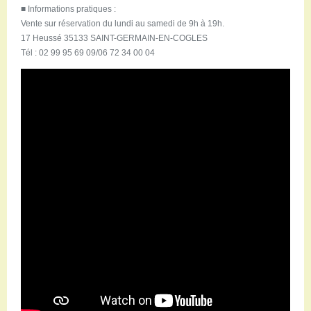
■
Informations pratiques :
Vente sur réservation du lundi au samedi de 9h à 19h.
17 Heussé 35133 SAINT-GERMAIN-EN-COGLES
Tél : 02 99 95 69 09/06 72 34 00 04