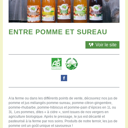
Restaurants
Aires de camping-car
Salles de réception
Aires de pique-nique
Randonner
ENTRE POMME ET SUREAU
Randonnées pédestres
Randonnées vélo
Voir le site
Randonnées VTT
Randonnées équestres
Agenda
Pratique
Nous contacter
Documents à télécharger
Tourisme accessible
A la ferme ou dans les différents points de vente, découvrez nos jus de
Venir en groupe
pomme et jus mélangés pomme-sureau, pomme-citron-gingembre,
Espace Pro
pomme-rhubarbe, pomme-hibiscus et pomme-pain d’épices en 1L ou
3L. Les pommes, dites « à cidre », sont issues de nos vergers en
agriculture biologique. Après le pressage, le jus est décanté et
pasteurisé à la ferme par nos soins. Produits de notre terroir, les jus de
pomme ont un goût unique et savoureux !