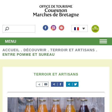
MENU
ACCUEIL
Accueil
.
DÉCOUVRIR
.
TERROIR ET ARTISANS
.
ENTRE POMME ET SUREAU
Découvrir
Les incontournables
Les détours
TERROIR ET ARTISANS
Les activités de loisirs
Terroir et artisans
Autour de chez nous
Boutique
Séjourner
Hébergements