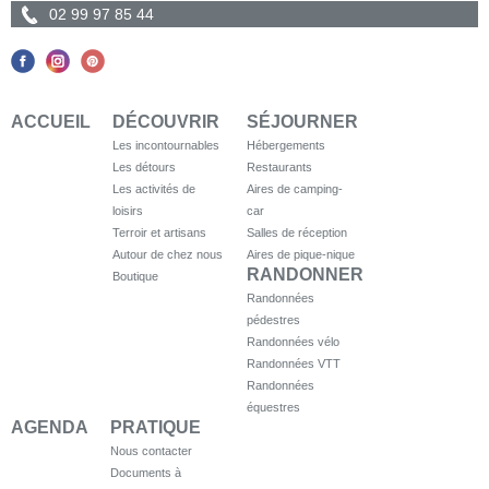
02 99 97 85 44
ACCUEIL
DÉCOUVRIR
SÉJOURNER
Les incontournables
Hébergements
Les détours
Restaurants
Les activités de
Aires de camping-
loisirs
car
Terroir et artisans
Salles de réception
Autour de chez nous
Aires de pique-nique
RANDONNER
Boutique
Randonnées
pédestres
Randonnées vélo
Randonnées VTT
Randonnées
équestres
AGENDA
PRATIQUE
Nous contacter
Documents à