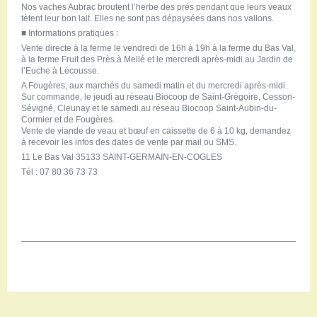
Nos vaches Aubrac broutent l’herbe des prés pendant que leurs veaux
tètent leur bon lait. Elles ne sont pas dépaysées dans nos vallons.
■
Informations pratiques :
Vente directe à la ferme le vendredi de 16h à 19h à la ferme du Bas Val,
à la ferme Fruit des Près à Mellé et le mercredi après-midi au Jardin de
l’Euche à Lécousse.
A Fougères, aux marchés du samedi matin et du mercredi après-midi.
Sur commande, le jeudi au réseau Biocoop de Saint-Grégoire, Cesson-
Sévigné, Cleunay et le samedi au réseau Biocoop Saint-Aubin-du-
Cormier et de Fougères.
Vente de viande de veau et bœuf en caissette de 6 à 10 kg, demandez
à recevoir les infos des dates de vente par mail ou SMS.
11 Le Bas Val 35133 SAINT-GERMAIN-EN-COGLES
Tél : 07 80 36 73 73