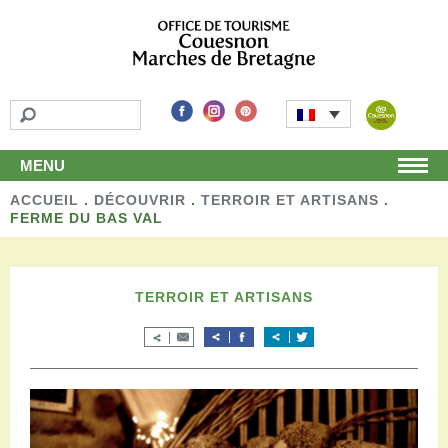
MENU
ACCUEIL
Accueil
.
DÉCOUVRIR
.
TERROIR ET ARTISANS
.
FERME DU BAS VAL
Découvrir
Les incontournables
Les détours
TERROIR ET ARTISANS
Les activités de loisirs
Terroir et artisans
Autour de chez nous
Boutique
Séjourner
Hébergements