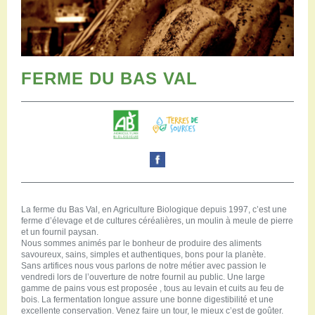
Restaurants
Aires de camping-car
Salles de réception
Aires de pique-nique
Randonner
FERME DU BAS VAL
Randonnées pédestres
Randonnées vélo
Randonnées VTT
Randonnées équestres
Agenda
Pratique
Nous contacter
La ferme du Bas Val, en Agriculture Biologique depuis 1997, c’est une
Documents à télécharger
ferme d’élevage et de cultures céréalières, un moulin à meule de pierre
Tourisme accessible
et un fournil paysan.
Nous sommes animés par le bonheur de produire des aliments
Venir en groupe
savoureux, sains, simples et authentiques, bons pour la planète.
Espace Pro
Sans artifices nous vous parlons de notre métier avec passion le
vendredi lors de l’ouverture de notre fournil au public. Une large
gamme de pains vous est proposée , tous au levain et cuits au feu de
bois. La fermentation longue assure une bonne digestibilité et une
excellente conservation. Venez faire un tour, le mieux c’est de goûter.