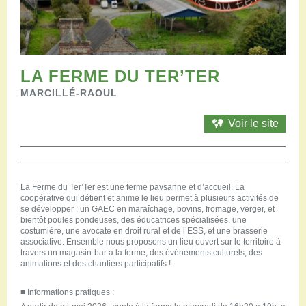
Restaurants
Aires de camping-car
Salles de réception
Aires de pique-nique
Randonner
LA FERME DU TER’TER
Randonnées pédestres
MARCILLÉ-RAOUL
Randonnées vélo
Randonnées VTT
Voir le site
Randonnées équestres
Agenda
Pratique
La Ferme du Ter’Ter est une ferme paysanne et d’accueil. La
Nous contacter
coopérative qui détient et anime le lieu permet à plusieurs activités de
Documents à télécharger
se développer : un GAEC en maraîchage, bovins, fromage, verger, et
bientôt poules pondeuses, des éducatrices spécialisées, une
Tourisme accessible
costumière, une avocate en droit rural et de l’ESS, et une brasserie
Venir en groupe
associative. Ensemble nous proposons un lieu ouvert sur le territoire à
travers un magasin-bar à la ferme, des événements culturels, des
Espace Pro
animations et des chantiers participatifs !
■
Informations pratiques :