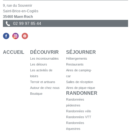
9, rue du Souvenir
Saint-Brice-en-Coglès
35460 Maen Roch
02 99 97 85 44
ACCUEIL
DÉCOUVRIR
SÉJOURNER
Les incontournables
Hébergements
Les détours
Restaurants
Les activités de
Aires de camping-
loisirs
car
Terroir et artisans
Salles de réception
Autour de chez nous
Aires de pique-nique
RANDONNER
Boutique
Randonnées
pédestres
Randonnées vélo
Randonnées VTT
Randonnées
équestres