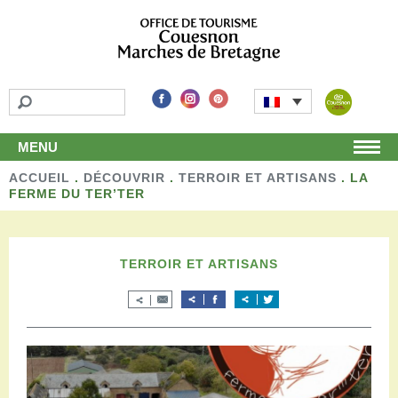
MENU
ACCUEIL
Accueil
.
DÉCOUVRIR
.
TERROIR ET ARTISANS
.
LA
FERME DU TER’TER
Découvrir
Les incontournables
Les détours
TERROIR ET ARTISANS
Les activités de loisirs
Terroir et artisans
Autour de chez nous
Boutique
Séjourner
Hébergements