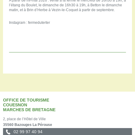
A partir de mi-mai 2026 : vente à la ferme le mercredi de 16h30 à 19h, à
l’étang du Boulet, le dimanche de 16h30 à 19h, à Betton le dimanche
matin, et à Brin d’Herbe à Vezin-le-Coquet à partir de septembre.
Instagram : fermeduterter
OFFICE DE TOURISME
COUESNON
MARCHES DE BRETAGNE
2, place de l’Hôtel de Ville
35560 Bazouges La Pérouse
02 99 97 40 94