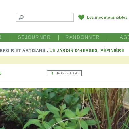
Les incontournables
R
SÉJOURNER
RANDONNER
AG
RROIR ET ARTISANS
.
LE JARDIN D’HERBES, PÉPINIÈRE
S
Retour à la liste