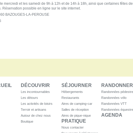
le mercredi et les samedi de 9h à 12h et de 14h à 18h, ainsi que certaines fêtes de
. Réservation possible en ligne sur le site internet.
5560 BAZOUGES-LA-PEROUSE
5
UEIL
DÉCOUVRIR
SÉJOURNER
RANDONNER
Les incontournables
Hébergements
Randonnées pédestr
Les détours
Restaurants
Randonnées vélo
Les activités de loisirs
Aires de camping-car
Randonnées VTT
Terroir et artisans
Salles de réception
Randonnées équestr
AGENDA
Autour de chez nous
Aires de pique-nique
PRATIQUE
Boutique
Nous contacter