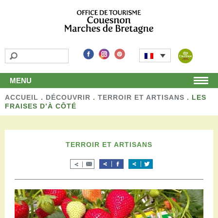
MENU
ACCUEIL
Accueil
.
DÉCOUVRIR
.
TERROIR ET ARTISANS
.
LES
FRAISES D’À CÔTÉ
Découvrir
Les incontournables
Les détours
TERROIR ET ARTISANS
Les activités de loisirs
Terroir et artisans
Autour de chez nous
Boutique
Séjourner
Hébergements