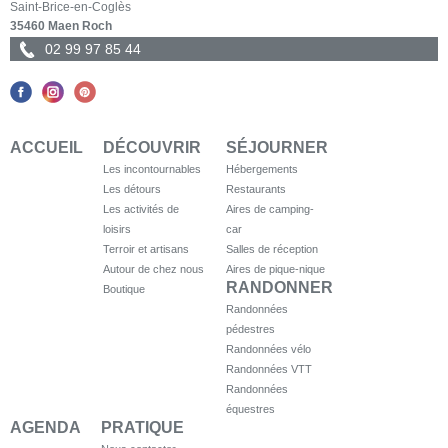
Saint-Brice-en-Coglès
35460 Maen Roch
02 99 97 85 44
ACCUEIL
DÉCOUVRIR
SÉJOURNER
Les incontournables
Hébergements
Les détours
Restaurants
Les activités de
Aires de camping-
loisirs
car
Terroir et artisans
Salles de réception
Autour de chez nous
Aires de pique-nique
RANDONNER
Boutique
Randonnées
pédestres
Randonnées vélo
Randonnées VTT
Randonnées
équestres
AGENDA
PRATIQUE