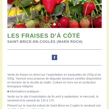
Restaurants
Aires de camping-car
Salles de réception
Aires de pique-nique
Randonner
Randonnées pédestres
LES FRAISES D’À CÔTÉ
Randonnées vélo
SAINT-BRICE-EN-COGLÈS (MAEN ROCH)
Randonnées VTT
Randonnées équestres
Agenda
Pratique
Nous contacter
Documents à télécharger
Vente de fraises en direct sur l’exploitation en barquettes de 250g et de
500g. Yannick vous propose de déguster plusieurs variétés disponibles
Tourisme accessible
en fonction de la récolte du matin. Culture en hors-sol en protection
Venir en groupe
biologique intégrée.
Espace Pro
■
Informations pratiques :
Vente sur le site d’exploitation de fin avril à septembre, le mercredi, le
vendredi et le samedi de 13h à 17h.
Présent sur le marché estival de Saint-Brice-en-Coglès le vendredi soir