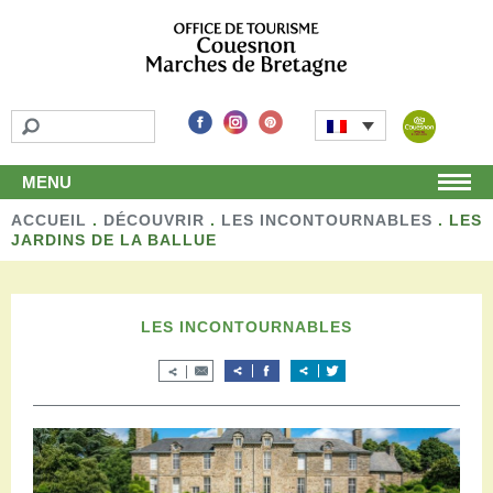
MENU
ACCUEIL
Accueil
.
DÉCOUVRIR
.
LES INCONTOURNABLES
.
LES
JARDINS DE LA BALLUE
Découvrir
Les incontournables
Les détours
LES INCONTOURNABLES
Les activités de loisirs
Terroir et artisans
Autour de chez nous
Boutique
Séjourner
Hébergements