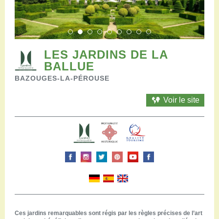
Restaurants
Aires de camping-car
Salles de réception
Aires de pique-nique
Randonner
LES JARDINS DE LA
Randonnées pédestres
BALLUE
Randonnées vélo
BAZOUGES-LA-PÉROUSE
Randonnées VTT
Randonnées équestres
Voir le site
Agenda
Pratique
Nous contacter
Documents à télécharger
Tourisme accessible
Venir en groupe
Espace Pro
Ces jardins remarquables sont régis par les règles précises de l’art