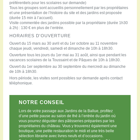
préférentiels pour les scolaires sur demande)
Tous les groupes sont accueillis personnellement par les propriétaires
et une présentation de l’histoire du site et des jardins est proposée
(durée 15 min à l’accueil).
Visite commentée des jardins possible par la propriétaire (durée 1h30
à 2h) : 130 € en plus de l’entrée.
HORAIRES D'OUVERTURE
Ouvert du 15 mars au 30 avril et du 1er octobre au 11 novembre
chaque jeudi, vendredi, samedi et dimanche de 10h à 18h30.
Ouverture tous les jours du 1er mai au 31 août, ainsi que pendant les
vacances scolaires de la Toussaint et de Pâques de 10h à 18h30.
Ouvert du 1er septembre au 30 septembre du mercredi au dimanche
de 10h à 18h30.
Hors période, les visites sont possibles sur demande après contact
téléphonique.
NOTRE CONSEIL
Lors de votre passage aux Jardins de la Ballue, profitez
d’une petite pause au salon de thé à l’entrée du jardin où
vous pourrez déguster des pâtisseries préparées par les
propriétaires du château. Vous y trouverez également une
boutique, une petite restauration le midi et une très belle
sélection librairie avec livres neufs et d’occasions.