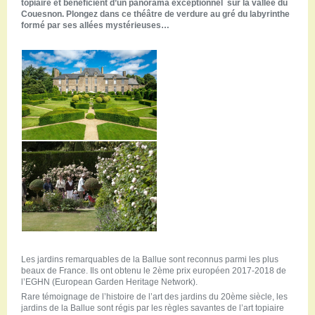
topiaire et bénéficient d’un panorama exceptionnel sur la vallée du
Couesnon. Plongez dans ce théâtre de verdure au gré du labyrinthe
formé par ses allées mystérieuses…
Les jardins remarquables de la Ballue sont reconnus parmi les plus
beaux de France. Ils ont obtenu le 2ème prix européen 2017-2018 de
l’EGHN (European Garden Heritage Network).
Rare témoignage de l’histoire de l’art des jardins du 20ème siècle, les
jardins de la Ballue sont régis par les règles savantes de l’art topiaire