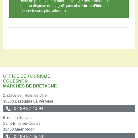
Envie de profitez de manière privilégié des Jardins ? Le
château dispose de magnifiques
chambres d’hôtes
à
découvrir sans plus attendre.
OFFICE DE TOURISME
COUESNON
MARCHES DE BRETAGNE
2, place de l’Hôtel de Ville
35560 Bazouges La Pérouse
02 99 97 40 94
9, rue du Souvenir
Saint-Brice-en-Coglès
35460 Maen Roch
02 99 97 85 44