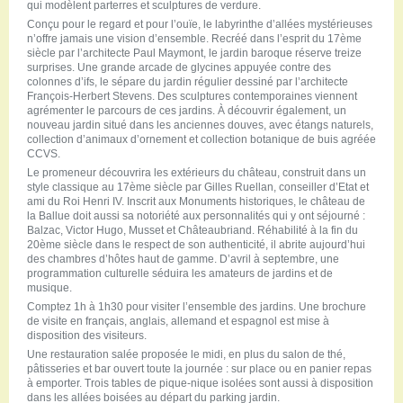
qui modèlent parterres et sculptures de verdure.
Conçu pour le regard et pour l’ouïe, le labyrinthe d’allées mystérieuses
n’offre jamais une vision d’ensemble. Recréé dans l’esprit du 17ème
siècle par l’architecte Paul Maymont, le jardin baroque réserve treize
surprises. Une grande arcade de glycines appuyée contre des
colonnes d’ifs, le sépare du jardin régulier dessiné par l’architecte
François-Herbert Stevens. Des sculptures contemporaines viennent
agrémenter le parcours de ces jardins. À découvrir également, un
nouveau jardin situé dans les anciennes douves, avec étangs naturels,
collection d’animaux d’ornement et collection botanique de buis agréée
CCVS.
Le promeneur découvrira les extérieurs du château, construit dans un
style classique au 17ème siècle par Gilles Ruellan, conseiller d’Etat et
ami du Roi Henri IV. Inscrit aux Monuments historiques, le château de
la Ballue doit aussi sa notoriété aux personnalités qui y ont séjourné :
Balzac, Victor Hugo, Musset et Châteaubriand. Réhabilité à la fin du
20ème siècle dans le respect de son authenticité, il abrite aujourd’hui
des chambres d’hôtes haut de gamme. D’avril à septembre, une
programmation culturelle séduira les amateurs de jardins et de
musique.
Comptez 1h à 1h30 pour visiter l’ensemble des jardins. Une brochure
de visite en français, anglais, allemand et espagnol est mise à
disposition des visiteurs.
Une restauration salée proposée le midi, en plus du salon de thé,
pâtisseries et bar ouvert toute la journée : sur place ou en panier repas
à emporter. Trois tables de pique-nique isolées sont aussi à disposition
dans les allées boisées au départ du parking jardin.