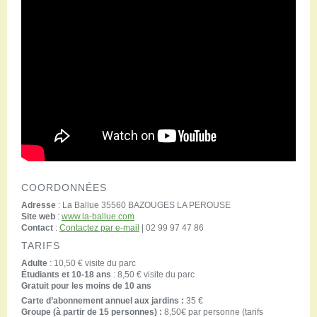
COORDONNÉES
Adresse
: La Ballue 35560 BAZOUGES LA PEROUSE
Site web
:
www.la-ballue.com
Contact
:
Contactez par e-mail
| 02 99 97 47 86
TARIFS
Adulte
: 10,50 € visite du parc
Étudiants et 10-18 ans
: 8,50 € visite du parc
Gratuit pour les moins de 10 ans
Carte d’abonnement annuel aux jardins :
35 €
Groupe (à partir de 15 personnes) :
8,50€ par personne (tarifs