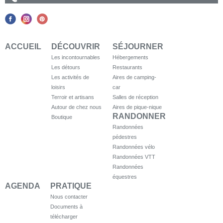
ACCUEIL
DÉCOUVRIR
SÉJOURNER
Les incontournables
Hébergements
Les détours
Restaurants
Les activités de
Aires de camping-
loisirs
car
Terroir et artisans
Salles de réception
Autour de chez nous
Aires de pique-nique
RANDONNER
Boutique
Randonnées
pédestres
Randonnées vélo
Randonnées VTT
Randonnées
équestres
AGENDA
PRATIQUE
Nous contacter
Documents à
télécharger