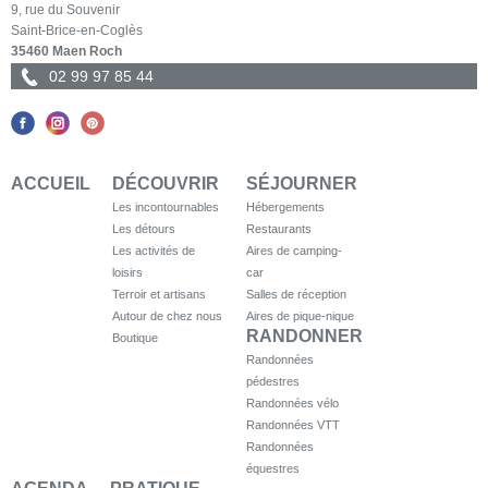
9, rue du Souvenir
Saint-Brice-en-Coglès
35460 Maen Roch
02 99 97 85 44
ACCUEIL
DÉCOUVRIR
SÉJOURNER
Les incontournables
Hébergements
Les détours
Restaurants
Les activités de
Aires de camping-
loisirs
car
Terroir et artisans
Salles de réception
Autour de chez nous
Aires de pique-nique
RANDONNER
Boutique
Randonnées
pédestres
Randonnées vélo
Randonnées VTT
Randonnées
équestres