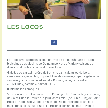
Restaurants
Aires de camping-car
Salles de réception
Aires de pique-nique
Randonner
LES LOCOS
Randonnées pédestres
Randonnées vélo
Randonnées VTT
Randonnées équestres
Agenda
Les Locos vous proposent leur gamme de produits à base de farine
Pratique
biologique des Moulins de Quincampoix et de Marigny et issus de
Nous contacter
divers produits issus de producteurs locaux.
Documents à télécharger
Galettes de sarrasin, crêpe de froment, pain cuit au feu de bois,
viennoiseries, riz au lait, chips et blinis de sarrasin, chips de galette de
Tourisme accessible
sarrasin, jus de pomme artisanal « Poum », vinaigre de cidre
« Elix’Cidr », pommé « Amman-Du ».
Venir en groupe
■
Informations pratiques :
Espace Pro
Vente en food-truck au marché de Bazouges-la-Pérouse le jeudi matin,
de Saint-Ouen-la-Rouërie le jeudi après-midi (de 16h à 19h), de Saint-
Brice-en-Coglès le vendredi matin, de Dol-de-Bretagne le samedi
matin (parking du super U) et de Betton le dimanche matin. Pain et