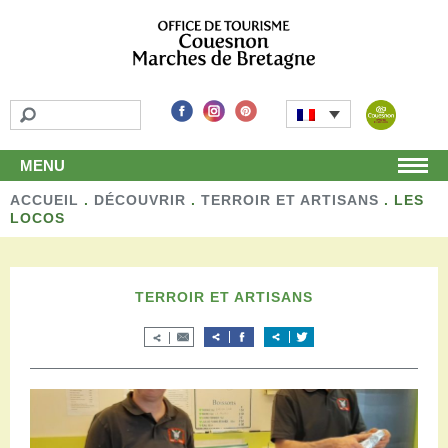
MENU
ACCUEIL
Accueil
.
DÉCOUVRIR
.
TERROIR ET ARTISANS
.
LES
LOCOS
Découvrir
Les incontournables
Les détours
TERROIR ET ARTISANS
Les activités de loisirs
Terroir et artisans
Autour de chez nous
Boutique
Séjourner
Hébergements