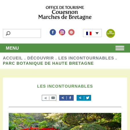
MENU
ACCUEIL
Accueil
.
DÉCOUVRIR
.
LES INCONTOURNABLES
.
PARC BOTANIQUE DE HAUTE BRETAGNE
Découvrir
Les incontournables
Les détours
LES INCONTOURNABLES
Les activités de loisirs
Terroir et artisans
Autour de chez nous
Boutique
Séjourner
Hébergements