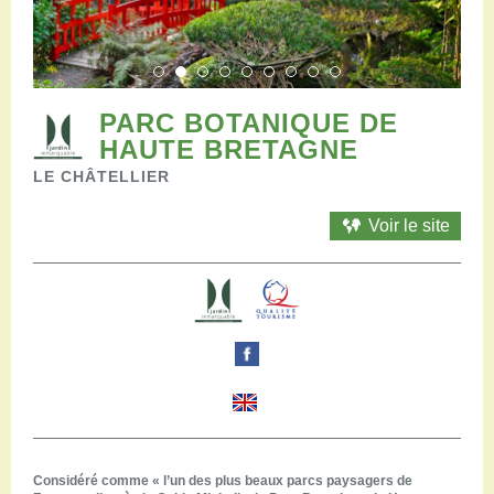
Restaurants
Aires de camping-car
Salles de réception
Aires de pique-nique
Randonner
PARC BOTANIQUE DE
Randonnées pédestres
HAUTE BRETAGNE
Randonnées vélo
LE CHÂTELLIER
Randonnées VTT
Randonnées équestres
Voir le site
Agenda
Pratique
Nous contacter
Documents à télécharger
Tourisme accessible
Venir en groupe
Espace Pro
Considéré comme « l’un des plus beaux parcs paysagers de