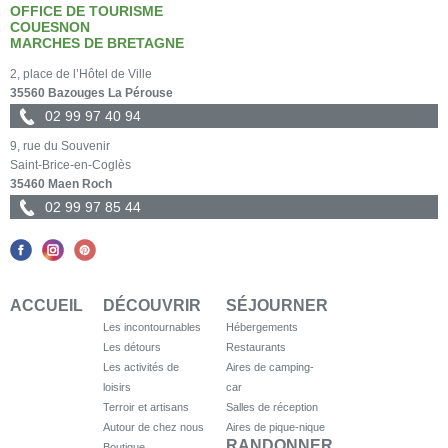
OFFICE DE TOURISME
COUESNON
MARCHES DE BRETAGNE
2, place de l’Hôtel de Ville
35560 Bazouges La Pérouse
02 99 97 40 94
9, rue du Souvenir
Saint-Brice-en-Coglès
35460 Maen Roch
02 99 97 85 44
ACCUEIL
DÉCOUVRIR
SÉJOURNER
Les incontournables
Hébergements
Les détours
Restaurants
Les activités de
Aires de camping-
loisirs
car
Terroir et artisans
Salles de réception
Autour de chez nous
Aires de pique-nique
RANDONNER
Boutique