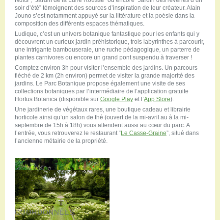
Nuits”, “Jardin de la Lune Rousse” ou encore “Jardin des rêveries d’un
soir d’été” témoignent des sources d’inspiration de leur créateur. Alain
Jouno s’est notamment appuyé sur la littérature et la poésie dans la
composition des différents espaces thématiques.
Ludique, c’est un univers botanique fantastique pour les enfants qui y
découvrent un curieux jardin préhistorique, trois labyrinthes à parcourir,
une intrigante bambouseraie, une ruche pédagogique, un parterre de
plantes carnivores ou encore un grand pont suspendu à traverser !
Comptez environ 3h pour visiter l’ensemble des jardins. Un parcours
fléché de 2 km (2h environ) permet de visiter la grande majorité des
jardins. Le Parc Botanique propose également une visite de ses
collections botaniques par l’intermédiaire de l’application gratuite
Hortus Botanica (disponible sur
Google Play
et l’
App Store
).
Une jardinerie de végétaux rares, une boutique cadeau et librairie
horticole ainsi qu’un salon de thé (ouvert de la mi-avril au à la mi-
septembre de 15h à 18h) vous attendent aussi au cœur du parc. A
l’entrée, vous retrouverez le restaurant “
Le Casse-Graine
”, situé dans
l’ancienne métairie de la propriété.
COORDONNÉES