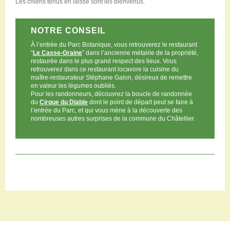
Les chiens tenus en laisse sont les bienvenus.
NOTRE CONSEIL
À l’entrée du Parc Botanique, vous retrouverez le restaurant
“
Le Casse-Graine
” dans l’ancienne métairie de la propriété,
restaurée dans le plus grand respect des lieux. Vous
retrouverez dans ce restaurant locavore la cuisine du
maître-restaurateur Stéphane Galon, désireux de remettre
en valeur les légumes oubliés.
Pour les randonneurs, découvrez la boucle de randonnée
du
Cirque du Diable
dont le point de départ peut se faire à
l’entrée du Parc, et qui vous mène à la découverte des
nombreuses autres surprises de la commune du Châtellier.