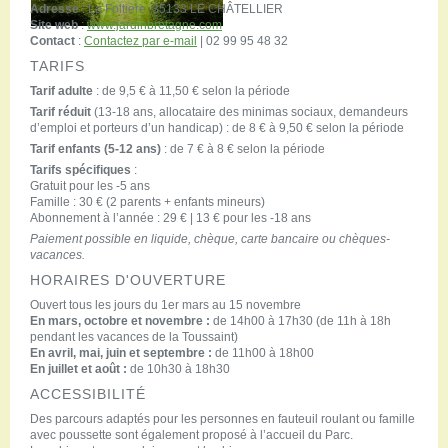
Adresse
: La Foltière 35133 LE CHÂTELLIER
Site web
:
www.jardinbretagne.com
Contact
:
Contactez par e-mail
| 02 99 95 48 32
TARIFS
Tarif adulte
: de 9,5 € à 11,50 € selon la période
Tarif réduit
(13-18 ans, allocataire des minimas sociaux, demandeurs
d’emploi et porteurs d’un handicap) : de 8 € à 9,50 € selon la période
Tarif enfants (5-12 ans)
: de 7 € à 8 € selon la période
Tarifs spécifiques
:
Gratuit pour les -5 ans
Famille : 30 € (2 parents + enfants mineurs)
Abonnement à l’année : 29 € | 13 € pour les -18 ans
Paiement possible en liquide, chèque, carte bancaire ou chèques-
vacances.
HORAIRES D'OUVERTURE
Ouvert tous les jours du 1er mars au 15 novembre
En mars, octobre et novembre :
de 14h00 à 17h30 (de 11h à 18h
pendant les vacances de la Toussaint)
En avril, mai, juin et septembre :
de 11h00 à 18h00
En juillet et août :
de 10h30 à 18h30
ACCESSIBILITÉ
Des parcours adaptés pour les personnes en fauteuil roulant ou famille
avec poussette sont également proposé à l’accueil du Parc.