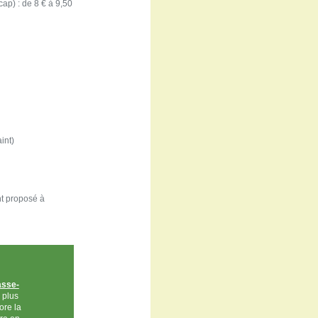
ap) : de 8 € à 9,50
int)
nt proposé à
asse-
 plus
ore la