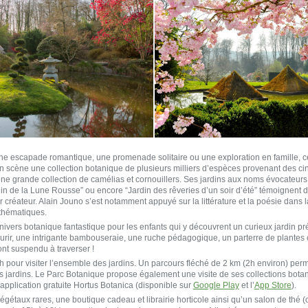
ne escapade romantique, une promenade solitaire ou une exploration en famille, c
 scène une collection botanique de plusieurs milliers d’espèces provenant des cinq
e grande collection de camélias et cornouillers. Ses jardins aux noms évocateurs :
din de la Lune Rousse” ou encore “Jardin des rêveries d’un soir d’été” témoignent 
ur créateur. Alain Jouno s’est notamment appuyé sur la littérature et la poésie dans
 thématiques.
nivers botanique fantastique pour les enfants qui y découvrent un curieux jardin pré
ourir, une intrigante bambouseraie, une ruche pédagogique, un parterre de plantes 
nt suspendu à traverser !
pour visiter l’ensemble des jardins. Un parcours fléché de 2 km (2h environ) perme
s jardins. Le Parc Botanique propose également une visite de ses collections bota
l’application gratuite Hortus Botanica (disponible sur
Google Play
et l’
App Store
).
égétaux rares, une boutique cadeau et librairie horticole ainsi qu’un salon de thé (o