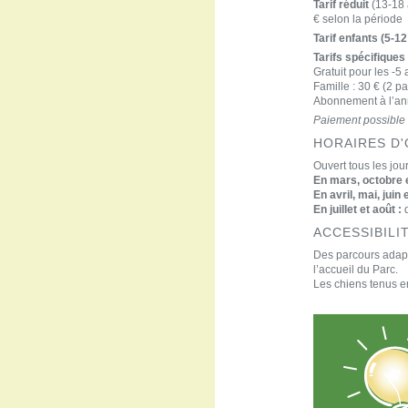
Tarif réduit
(13-18 
€ selon la période
Tarif enfants (5-12
Tarifs spécifiques
Gratuit pour les -5
Famille : 30 € (2 p
Abonnement à l’ann
Paiement possible 
HORAIRES D
Ouvert tous les jo
En mars, octobre 
En avril, mai, juin
En juillet et août :
d
ACCESSIBILI
Des parcours adapt
l’accueil du Parc.
Les chiens tenus en