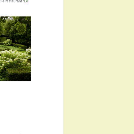
le restaurant “
Le