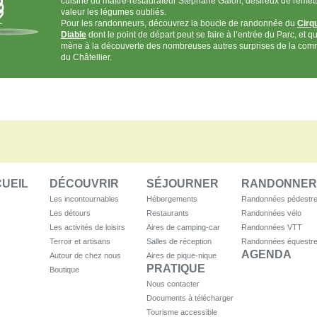
cuisine du maître-restaurateur Stéphane Galon, désireux de remett
valeur les légumes oubliés.
Pour les randonneurs, découvrez la boucle de randonnée du
Cirq
Diable
dont le point de départ peut se faire à l’entrée du Parc, et q
mène à la découverte des nombreuses autres surprises de la co
du Châtellier.
UEIL
DÉCOUVRIR
SÉJOURNER
RANDONNER
Les incontournables
Hébergements
Randonnées pédestr
Les détours
Restaurants
Randonnées vélo
Les activités de loisirs
Aires de camping-car
Randonnées VTT
Terroir et artisans
Salles de réception
Randonnées équestr
AGENDA
Autour de chez nous
Aires de pique-nique
PRATIQUE
Boutique
Nous contacter
Documents à télécharger
Tourisme accessible