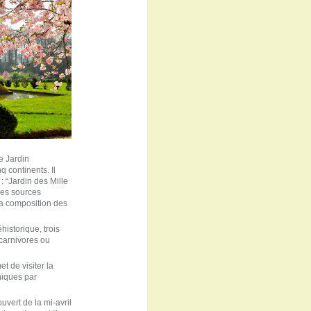
e Jardin
 continents. Il
 “Jardin des Mille
des sources
 la composition des
historique, trois
carnivores ou
t de visiter la
niques par
uvert de la mi-avril