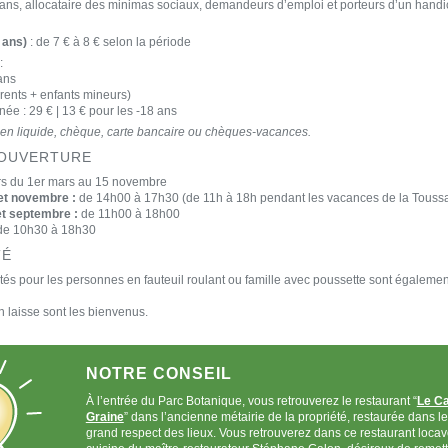
ans, allocataire des minimas sociaux, demandeurs d’emploi et porteurs d’un handic
 ans)
: de 7 € à 8 € selon la période
:
 ans
arents + enfants mineurs)
ée : 29 € | 13 € pour les -18 ans
en liquide, chèque, carte bancaire ou chèques-vacances.
'OUVERTURE
urs du 1er mars au 15 novembre
et novembre :
de 14h00 à 17h30 (de 11h à 18h pendant les vacances de la Toussa
 et septembre :
de 11h00 à 18h00
e 10h30 à 18h30
TÉ
és pour les personnes en fauteuil roulant ou famille avec poussette sont égaleme
 laisse sont les bienvenus.
NOTRE CONSEIL
À l’entrée du Parc Botanique, vous retrouverez le restaurant “
Le C
Graine
” dans l’ancienne métairie de la propriété, restaurée dans le
grand respect des lieux. Vous retrouverez dans ce restaurant locav