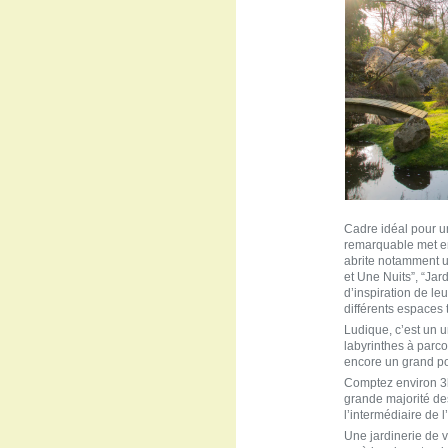
Cadre idéal pour u
remarquable met en
abrite notamment un
et Une Nuits”, “Jar
d’inspiration de le
différents espaces
Ludique, c’est un u
labyrinthes à parc
encore un grand po
Comptez environ 3h 
grande majorité de
l’intermédiaire de 
Une jardinerie de v