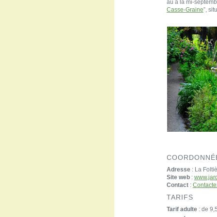
au à la mi-septembr
Casse-Graine
”, si
COORDONNÉ
Adresse
: La Fol
Site web
:
www.jar
Contact
:
Contacte
TARIFS
Tarif adulte
: de 9,