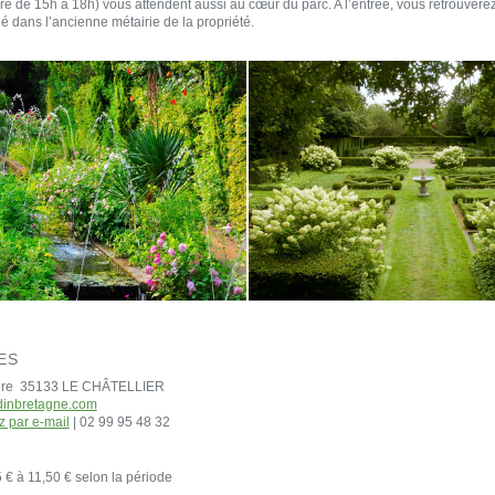
e de 15h à 18h) vous attendent aussi au cœur du parc. A l’entrée, vous retrouverez 
tué dans l’ancienne métairie de la propriété.
ES
tière 35133 LE CHÂTELLIER
dinbretagne.com
z par e-mail
| 02 99 95 48 32
5 € à 11,50 € selon la période