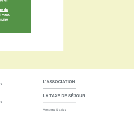
re en
ue du
ui vous
mmune
L’ASSOCIATION
es
LA TAXE DE SÉJOUR
es
Mentions légales