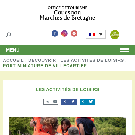
MENU
ACCUEIL
Accueil
.
DÉCOUVRIR
.
LES ACTIVITÉS DE LOISIRS
.
PORT MINIATURE DE VILLECARTIER
Découvrir
Les incontournables
Les détours
LES ACTIVITÉS DE LOISIRS
Les activités de loisirs
Terroir et artisans
Autour de chez nous
Boutique
Séjourner
Hébergements