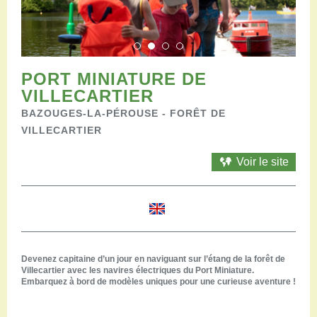
Restaurants
Aires de camping-car
Salles de réception
Aires de pique-nique
Randonner
PORT MINIATURE DE
Randonnées pédestres
VILLECARTIER
Randonnées vélo
BAZOUGES-LA-PÉROUSE - FORÊT DE
Randonnées VTT
VILLECARTIER
Randonnées équestres
Agenda
Voir le site
Pratique
Nous contacter
Documents à télécharger
Tourisme accessible
Venir en groupe
Devenez capitaine d’un jour en naviguant sur l’étang de la forêt de
Espace Pro
Villecartier avec les navires électriques du Port Miniature.
Embarquez à bord de modèles uniques pour une curieuse aventure !