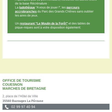
de la base Récrénature :
La
ludothèque
“A vous de jouer !”, les
parcours
accrobranches
du Parc des Grands Chênes sans oublier
les aires de jeux.
Un
restaurant “Le Moulin de la Forêt”
et des tables de
pique-niques sont à votre disposition également.
OFFICE DE TOURISME
COUESNON
MARCHES DE BRETAGNE
2, place de l’Hôtel de Ville
35560 Bazouges La Pérouse
02 99 97 40 94