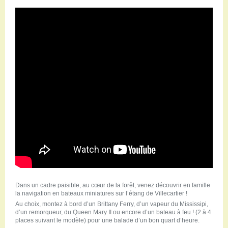
Dans un cadre paisible, au cœur de la forêt, venez découvrir en famille
la navigation en bateaux miniatures sur l’étang de Villecartier !
Au choix, montez à bord d’un Brittany Ferry, d’un vapeur du Mississipi,
d’un remorqueur, du Queen Mary II ou encore d’un bateau à feu ! (2 à 4
places suivant le modèle) pour une balade d’un bon quart d’heure.