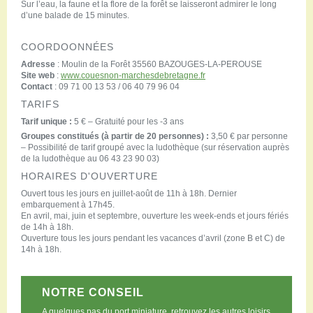
Sur l’eau, la faune et la flore de la forêt se laisseront admirer le long
d’une balade de 15 minutes.
COORDOONNÉES
Adresse
: Moulin de la Forêt 35560 BAZOUGES-LA-PEROUSE
Site web
:
www.couesnon-marchesdebretagne.fr
Contact
: 09 71 00 13 53 / 06 40 79 96 04
TARIFS
Tarif unique :
5 € – Gratuité pour les -3 ans
Groupes constitués (à partir de 20 personnes) :
3,50 € par personne
– Possibilité de tarif groupé avec la ludothèque (sur réservation auprès
de la ludothèque au 06 43 23 90 03)
HORAIRES D'OUVERTURE
Ouvert tous les jours en juillet-août de 11h à 18h. Dernier
embarquement à 17h45.
En avril, mai, juin et septembre, ouverture les week-ends et jours fériés
de 14h à 18h.
Ouverture tous les jours pendant les vacances d’avril (zone B et C) de
14h à 18h.
NOTRE CONSEIL
A quelques pas du port miniature, retrouvez les autres loisirs