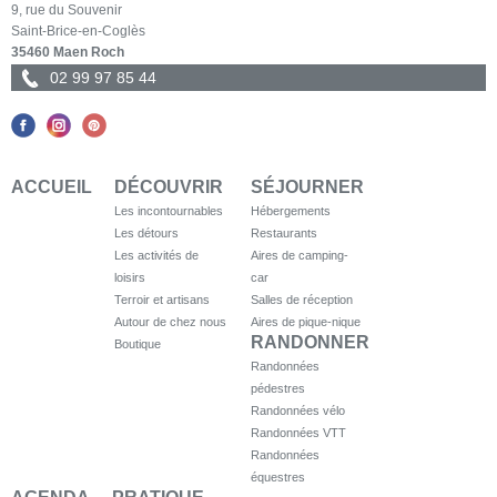
9, rue du Souvenir
Saint-Brice-en-Coglès
35460 Maen Roch
02 99 97 85 44
ACCUEIL
DÉCOUVRIR
SÉJOURNER
Les incontournables
Hébergements
Les détours
Restaurants
Les activités de
Aires de camping-
loisirs
car
Terroir et artisans
Salles de réception
Autour de chez nous
Aires de pique-nique
RANDONNER
Boutique
Randonnées
pédestres
Randonnées vélo
Randonnées VTT
Randonnées
équestres