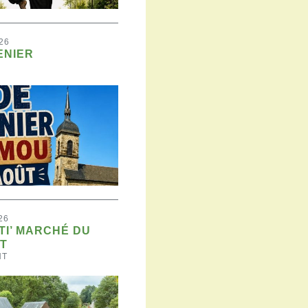
26
ENIER
26
 TI’ MARCHÉ DU
T
NT