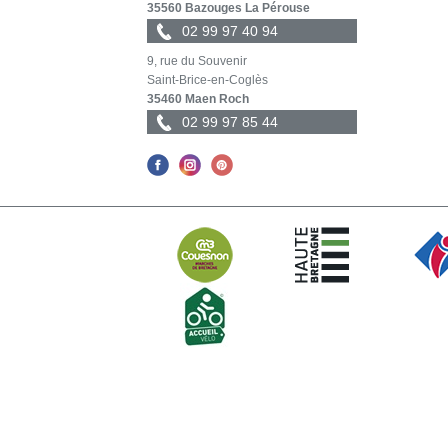
35560 Bazouges La Pérouse
02 99 97 40 94
9, rue du Souvenir
Saint-Brice-en-Coglès
35460 Maen Roch
02 99 97 85 44