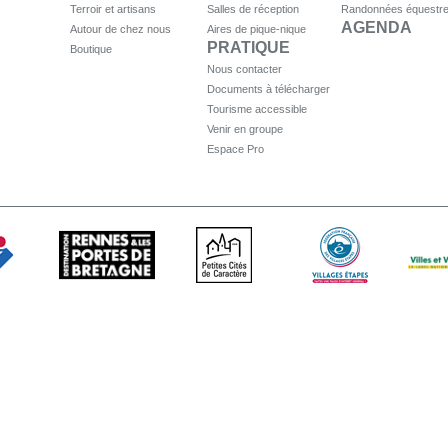
Terroir et artisans
Salles de réception
Randonnées équestr
AGENDA
Autour de chez nous
Aires de pique-nique
PRATIQUE
Boutique
Nous contacter
Documents à télécharger
Tourisme accessible
Venir en groupe
Espace Pro