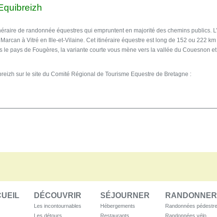
’Equibreizh
inéraire de randonnée équestres qui empruntent en majorité des chemins publics. L
arcan à Vitré en Ille-et-Vilaine. Cet itinéraire équestre est long de 152 ou 222 km sel
s le pays de Fougères, la variante courte vous mène vers la vallée du Couesnon e
ibreizh sur le site du Comité Régional de Tourisme Equestre de Bretagne :
UEIL
DÉCOUVRIR
SÉJOURNER
RANDONNER
Les incontournables
Hébergements
Randonnées pédestr
Les détours
Restaurants
Randonnées vélo