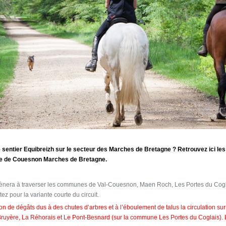
e sentier Equibreizh sur le secteur des Marches de Bretagne ?
Retrouvez ici le
oire de Couesnon Marches de Bretagne.
amènera à traverser les communes de Val-Couesnon, Maen Roch, Les Portes du Cog
 pour la variante courte du circuit.
son de dégâts dus à des chutes d’arbres et à l’éboulement de talus la circulation s
La Bruyère, La Réhorais et Le Pont-Besnard (sur la commune Les Portes du Coglais).