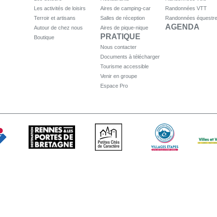
Les activités de loisirs
Aires de camping-car
Randonnées VTT
Terroir et artisans
Salles de réception
Randonnées équestr
AGENDA
Autour de chez nous
Aires de pique-nique
PRATIQUE
Boutique
Nous contacter
Documents à télécharger
Tourisme accessible
Venir en groupe
Espace Pro