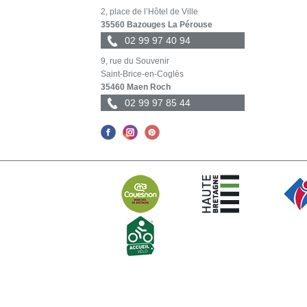
2, place de l’Hôtel de Ville
35560 Bazouges La Pérouse
02 99 97 40 94
9, rue du Souvenir
Saint-Brice-en-Coglès
35460 Maen Roch
02 99 97 85 44