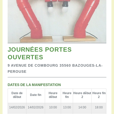
Restaurants
Aires de camping-car
Salles de réception
Aires de pique-nique
Randonner
Randonnées pédestres
Randonnées vélo
Randonnées VTT
JOURNÉES PORTES
Randonnées équestres
OUVERTES
Agenda
Pratique
9 AVENUE DE COMBOURG 35560 BAZOUGES-LA-
Nous contacter
PEROUSE
Documents à télécharger
Tourisme accessible
DATES DE LA MANIFESTATION
Venir en groupe
Date de
Heure
Heure
Heure début
Heure fin
Date fin
Espace Pro
début
début
fin
2
2
14/02/2026
14/02/2026
10:00
13:00
14:00
18:00