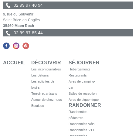
02 99 97 40 94
9, rue du Souvenir
Saint-Brice-en-Coglès
35460 Maen Roch
02 99 97 85 44
ACCUEIL
DÉCOUVRIR
SÉJOURNER
Les incontournables
Hébergements
Les détours
Restaurants
Les activités de
Aires de camping-
loisirs
car
Terroir et artisans
Salles de réception
Autour de chez nous
Aires de pique-nique
RANDONNER
Boutique
Randonnées
pédestres
Randonnées vélo
Randonnées VTT