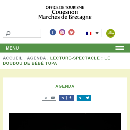
MENU
ACCUEIL
Accueil
.
AGENDA
.
LECTURE-SPECTACLE : LE
DOUDOU DE BÉBÉ TUPA
Découvrir
Les incontournables
Les détours
AGENDA
Les activités de loisirs
Terroir et artisans
Autour de chez nous
Boutique
Séjourner
Hébergements