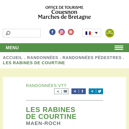
MENU
ACCUEIL
Accueil
.
RANDONNÉES
.
RANDONNÉES PÉDESTRES
.
LES RABINES DE COURTINE
Découvrir
Les incontournables
Les détours
RANDONNÉES VTT
Les activités de loisirs
Terroir et artisans
Autour de chez nous
Boutique
LES RABINES
DE COURTINE
Séjourner
Hébergements
MAEN-ROCH