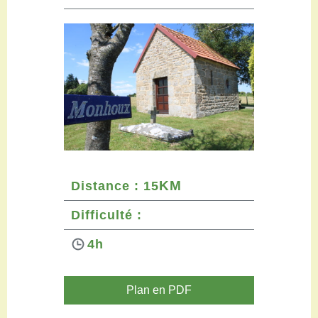
Restaurants
Aires de camping-car
Salles de réception
Aires de pique-nique
Randonner
Randonnées pédestres
Randonnées vélo
Randonnées VTT
Randonnées équestres
Agenda
Pratique
KM
Distance : 15
Nous contacter
Difficulté :
Documents à télécharger
Tourisme accessible
4h
Venir en groupe
Espace Pro
Plan en PDF