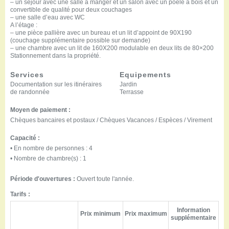
– un séjour avec une salle à manger et un salon avec un poêle à bois et un
convertible de qualité pour deux couchages
– une salle d’eau avec WC
A l’étage :
– une pièce pallière avec un bureau et un lit d’appoint de 90X190
(couchage supplémentaire possible sur demande)
– une chambre avec un lit de 160X200 modulable en deux lits de 80×200
Stationnement dans la propriété.
Services
Equipements
Documentation sur les itinéraires
Jardin
de randonnée
Terrasse
Moyen de paiement :
Chèques bancaires et postaux / Chèques Vacances / Espèces / Virement
Capacité :
• En nombre de personnes : 4
• Nombre de chambre(s) : 1
Période d'ouvertures :
Ouvert toute l'année.
Tarifs :
Information
Prix minimum
Prix maximum
supplémentaire