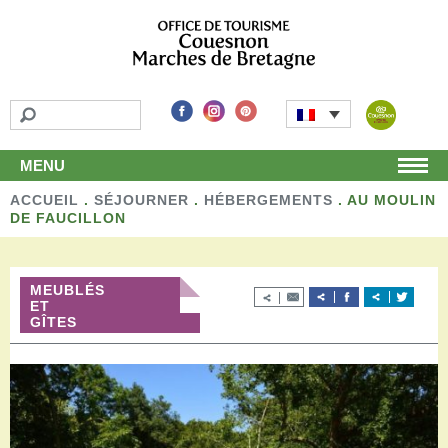
MENU
ACCUEIL
Accueil
.
SÉJOURNER
.
HÉBERGEMENTS
.
AU MOULIN
DE FAUCILLON
Découvrir
Les incontournables
Les détours
MEUBLÉS
Les activités de loisirs
ET
GÎTES
Terroir et artisans
Autour de chez nous
Boutique
Séjourner
Hébergements