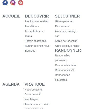
ACCUEIL
DÉCOUVRIR
SÉJOURNER
Les incontournables
Hébergements
Les détours
Restaurants
Les activités de
Aires de camping-
loisirs
car
Terroir et artisans
Salles de réception
Autour de chez nous
Aires de pique-nique
RANDONNER
Boutique
Randonnées
pédestres
Randonnées vélo
Randonnées VTT
Randonnées
équestres
AGENDA
PRATIQUE
Nous contacter
Documents à
télécharger
Tourisme accessible
Venir en groupe