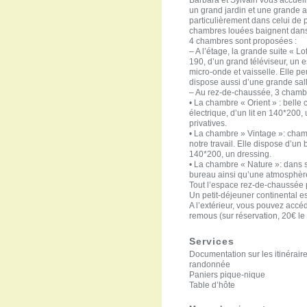
un grand jardin et une grande a
particulièrement dans celui de 
chambres louées baignent dans 
4 chambres sont proposées :
– A l’étage, la grande suite « Lo
190, d’un grand téléviseur, un 
micro-onde et vaisselle. Elle pe
dispose aussi d’une grande sa
– Au rez-de-chaussée, 3 chambr
• La chambre « Orient » : belle
électrique, d’un lit en 140*200,
privatives.
• La chambre » Vintage »: cham
notre travail. Elle dispose d’un 
140*200, un dressing.
• La chambre « Nature »: dans s
bureau ainsi qu’une atmosphère
Tout l’espace rez-de-chaussée p
Un petit-déjeuner continental es
A l’extérieur, vous pouvez accé
remous (sur réservation, 20€ l
Services
Documentation sur les itinérair
randonnée
Paniers pique-nique
Table d’hôte