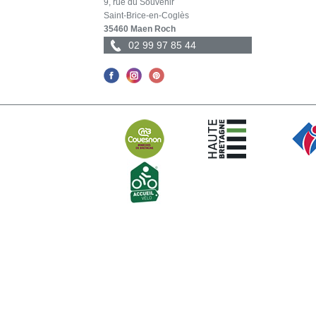
9, rue du Souvenir
Saint-Brice-en-Coglès
35460 Maen Roch
02 99 97 85 44