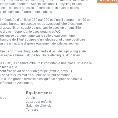
ire de stationnement. Spécialisés dans l’upcycling et plus
pièces motos et autos, la décoration de la maison et des
cet esprit de détournement d’objets.
ft » équipée d’un lit en 160 par 200 et d’un lit d’appoint en 90 par
espace bureau, un espace repas avec bouilloire électrique,
ut accueillir un couple ou une famille avec un enfant. Elle
lle d’eau indépendante avec douche et WC.
es qui se partagent une vaste salle d’eau commune :
 chambre de 17m² équipée d’un téléviseur et d’une bouilloire
 un dressing. Elle dispose également de toilettes sèches
bre de 11m² où chaque élément est issu de l’upcycling et de
bel espace bureau, d’une bouilloire électrique, d’un lit en
es 9 m², la chambre offre un lit confortable une place, un espace
 bien à elle.
eut être privatisé pour un groupe (famille, amis…).
t servi tous les matins au prix de 8€ par personne.
der à une grande terrasse ainsi qu’à un espace spa/bain à
e créneau de 20minutes).
Equipements
es de
Jardin
Jeux pour enfants
Salon de télévision
Terrasse