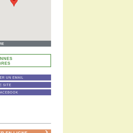
IRE
ONNES
BRES
ER UN EMAIL
E SITE
FACEBOOK
R EN LIGNE