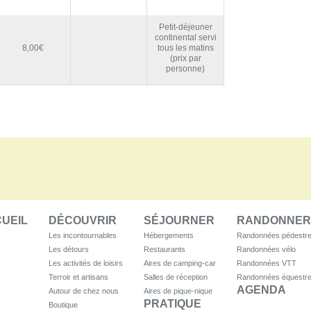
Petit-déjeuner
continental servi
8,00€
tous les matins
(prix par
personne)
UEIL
DÉCOUVRIR
SÉJOURNER
RANDONNER
Les incontournables
Hébergements
Randonnées pédestr
Les détours
Restaurants
Randonnées vélo
Les activités de loisirs
Aires de camping-car
Randonnées VTT
Terroir et artisans
Salles de réception
Randonnées équestr
AGENDA
Autour de chez nous
Aires de pique-nique
PRATIQUE
Boutique