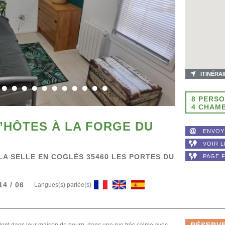
ITINÉRA
8 PERS
4 CHAM
’HÔTES À LA FORGE DU
ENVOY
VOIR L
 LA SELLE EN COGLÈS 35460 LES PORTES DU
PAGE 
14 / 06
Langues(s) parlée(s)
RÉSERVE
llent dans leur maison de bourg, dans une rue très calme avec