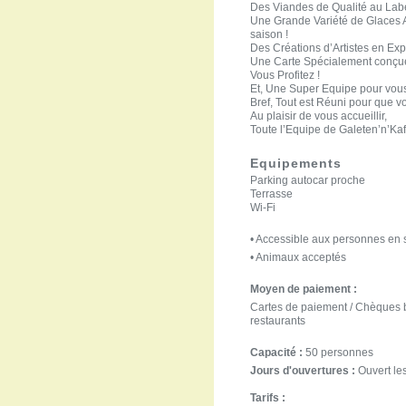
Des Viandes de Qualité au Lab
Une Grande Variété de Glaces A
saison !
Des Créations d’Artistes en Expos
Une Carte Spécialement conçue
Vous Profitez !
Et, Une Super Equipe pour vous 
Bref, Tout est Réuni pour que 
Au plaisir de vous accueillir,
Toute l’Equipe de Galeten’n’Ka
Equipements
Parking autocar proche
Terrasse
Wi-Fi
• Accessible aux personnes en 
• Animaux acceptés
Moyen de paiement :
Cartes de paiement / Chèques b
restaurants
Capacité :
50 personnes
Jours d'ouvertures :
Ouvert les
Tarifs :