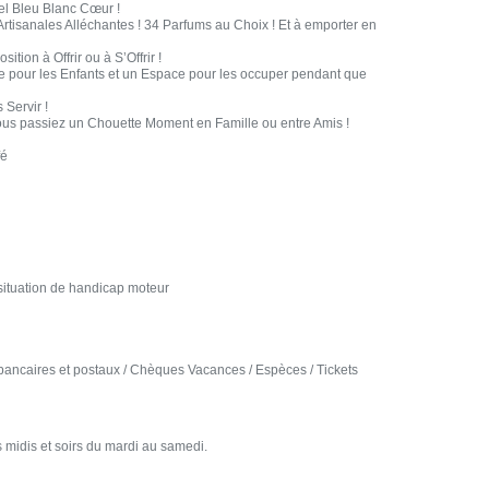
el Bleu Blanc Cœur !
rtisanales Alléchantes ! 34 Parfums au Choix ! Et à emporter en
ition à Offrir ou à S’Offrir !
 pour les Enfants et un Espace pour les occuper pendant que
Servir !
vous passiez un Chouette Moment en Famille ou entre Amis !
fé
situation de handicap moteur
ancaires et postaux / Chèques Vacances / Espèces / Tickets
 midis et soirs du mardi au samedi.