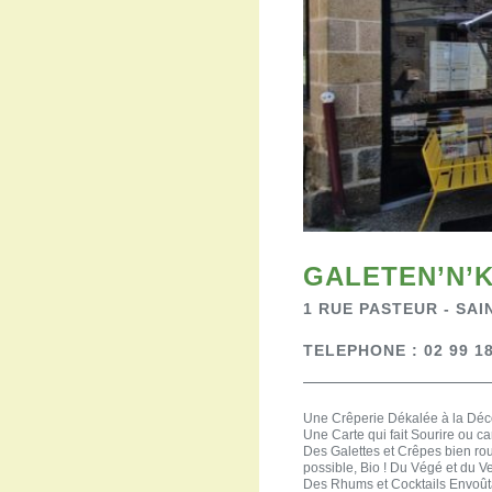
GALETEN’N’
1 RUE PASTEUR - SA
TELEPHONE : 02 99 18
Une Crêperie Dékalée à la Déco
Une Carte qui fait Sourire ou c
Des Galettes et Crêpes bien roul
possible, Bio ! Du Végé et du V
Des Rhums et Cocktails Envoûta