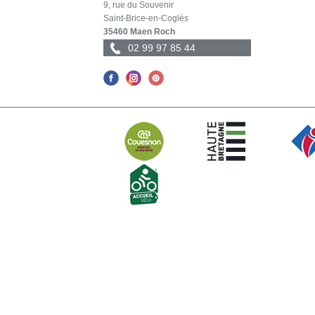
9, rue du Souvenir
Saint-Brice-en-Coglès
35460 Maen Roch
02 99 97 85 44