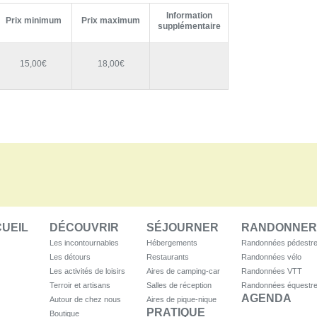
Information
Prix minimum
Prix maximum
supplémentaire
15,00€
18,00€
UEIL
DÉCOUVRIR
SÉJOURNER
RANDONNER
Les incontournables
Hébergements
Randonnées pédestr
Les détours
Restaurants
Randonnées vélo
Les activités de loisirs
Aires de camping-car
Randonnées VTT
Terroir et artisans
Salles de réception
Randonnées équestr
AGENDA
Autour de chez nous
Aires de pique-nique
PRATIQUE
Boutique