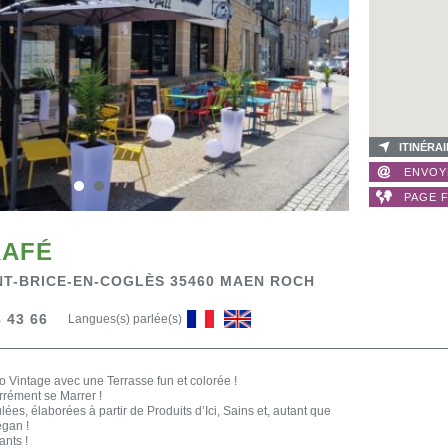
ITINÉRA
ENVOY
PAGE 
KAFÉ
INT-BRICE-EN-COGLÈS 35460 MAEN ROCH
 43 66
Langues(s) parlée(s)
 Vintage avec une Terrasse fun et colorée !
arrément se Marrer !
ées, élaborées à partir de Produits d’Ici, Sains et, autant que
egan !
nts !