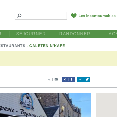
Les incontournables
R
SÉJOURNER
RANDONNER
AG
ESTAURANTS
.
GALETEN’N’KAFÉ