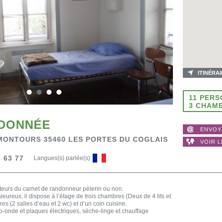
ITINÉRA
11 PER
3 CHAM
NDONNÉE
ENVOY
 MONTOURS 35460 LES PORTES DU COGLAIS
VOIR L
 63 77
Langues(s) parlée(s)
rteurs du carnet de randonneur pèlerin ou non.
aleureux, il dispose à l’étage de trois chambres (Deux de 4 lits et
ires (2 salles d’eau et 2 wc) et d’un coin cuisine.
ro-onde et plaques électriques, sèche-linge et chauffage