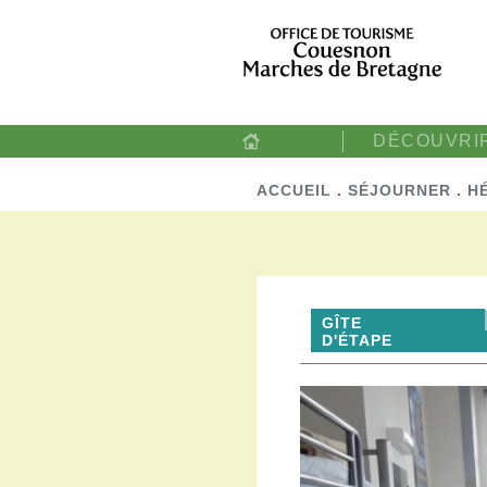
DÉCOUVRI
ACCUEIL
.
SÉJOURNER
.
H
GÎTE
D'ÉTAPE