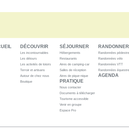
UEIL
DÉCOUVRIR
SÉJOURNER
RANDONNER
Les incontournables
Hébergements
Randonnées pédestr
Les détours
Restaurants
Randonnées vélo
Les activités de loisirs
Aires de camping-car
Randonnées VTT
Terroir et artisans
Salles de réception
Randonnées équestr
AGENDA
Autour de chez nous
Aires de pique-nique
PRATIQUE
Boutique
Nous contacter
Documents à télécharger
Tourisme accessible
Venir en groupe
Espace Pro