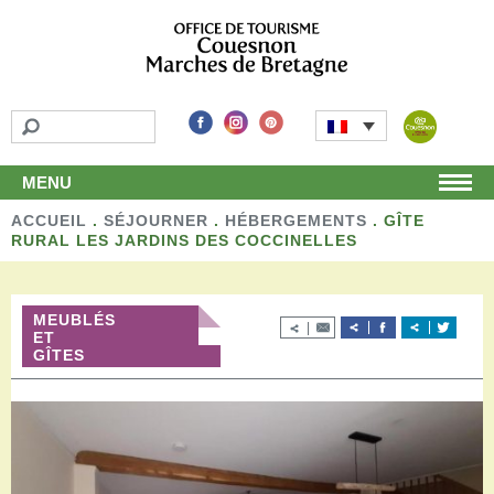
MENU
ACCUEIL
Accueil
.
SÉJOURNER
.
HÉBERGEMENTS
.
GÎTE
RURAL LES JARDINS DES COCCINELLES
Découvrir
Les incontournables
Les détours
MEUBLÉS
Les activités de loisirs
ET
GÎTES
Terroir et artisans
Autour de chez nous
Boutique
Séjourner
Hébergements