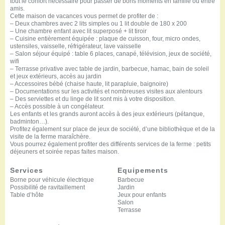
tout le confort nécessaire pour passer de bons moments en famille ou entre
amis.
Cette maison de vacances vous permet de profiter de :
– Deux chambres avec 2 lits simples ou 1 lit double de 180 x 200
– Une chambre enfant avec lit superposé + lit tiroir
– Cuisine entièrement équipée : plaque de cuisson, four, micro ondes,
ustensiles, vaisselle, réfrigérateur, lave vaisselle
– Salon séjour équipé : table 6 places, canapé, télévision, jeux de société,
wifi
– Terrasse privative avec table de jardin, barbecue, hamac, bain de soleil
et jeux extérieurs, accès au jardin
– Accessoires bébé (chaise haute, lit parapluie, baignoire)
– Documentations sur les activités et nombreuses visites aux alentours
– Des serviettes et du linge de lit sont mis à votre disposition.
– Accès possible à un congélateur.
Les enfants et les grands auront accès à des jeux extérieurs (pétanque,
badminton…).
Profitez également sur place de jeux de société, d’une bibliothèque et de la
visite de la ferme maraîchère.
Vous pourrez également profiter des différents services de la ferme : petits
déjeuners et soirée repas faites maison.
Services
Equipements
Borne pour véhicule électrique
Barbecue
Possibilité de ravitaillement
Jardin
Table d’hôte
Jeux pour enfants
Salon
Terrasse