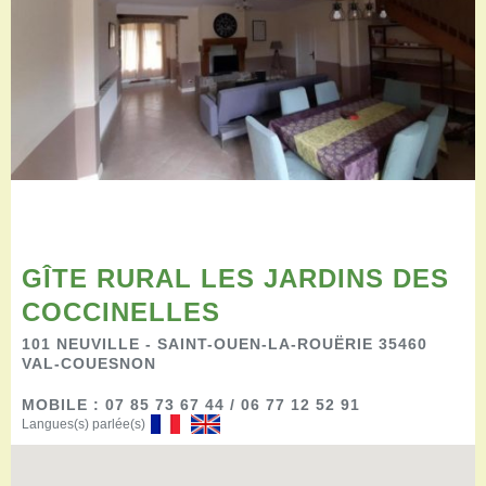
Restaurants
Aires de camping-car
Salles de réception
Aires de pique-nique
Randonner
Randonnées pédestres
Randonnées vélo
Randonnées VTT
Randonnées équestres
Agenda
GÎTE RURAL LES JARDINS DES
Pratique
Nous contacter
COCCINELLES
Documents à télécharger
101 NEUVILLE - SAINT-OUEN-LA-ROUËRIE 35460
Tourisme accessible
VAL-COUESNON
Venir en groupe
MOBILE : 07 85 73 67 44 / 06 77 12 52 91
Espace Pro
Langues(s) parlée(s)