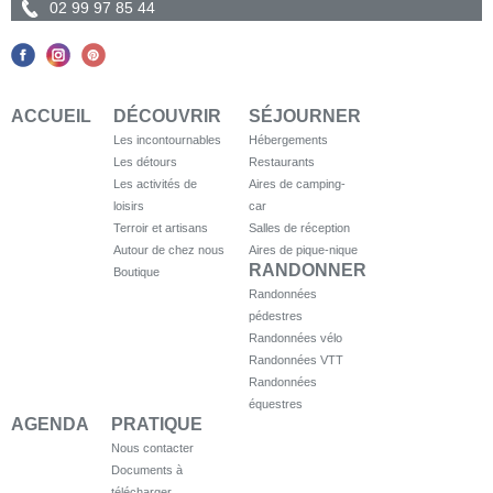
02 99 97 85 44
ACCUEIL
DÉCOUVRIR
SÉJOURNER
Les incontournables
Hébergements
Les détours
Restaurants
Les activités de
Aires de camping-
loisirs
car
Terroir et artisans
Salles de réception
Autour de chez nous
Aires de pique-nique
RANDONNER
Boutique
Randonnées
pédestres
Randonnées vélo
Randonnées VTT
Randonnées
équestres
AGENDA
PRATIQUE
Nous contacter
Documents à
télécharger