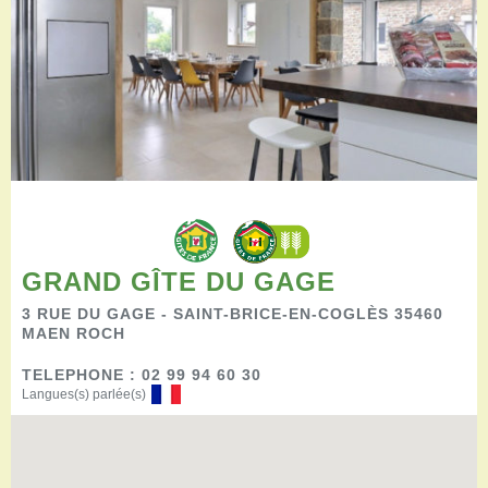
Restaurants
Aires de camping-car
Salles de réception
Aires de pique-nique
Randonner
Randonnées pédestres
Randonnées vélo
Randonnées VTT
Randonnées équestres
Agenda
Pratique
GRAND GÎTE DU GAGE
Nous contacter
3 RUE DU GAGE - SAINT-BRICE-EN-COGLÈS 35460
Documents à télécharger
MAEN ROCH
Tourisme accessible
TELEPHONE : 02 99 94 60 30
Venir en groupe
Langues(s) parlée(s)
Espace Pro