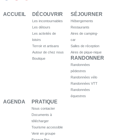
ACCUEIL
DÉCOUVRIR
SÉJOURNER
Les incontournables
Hébergements
Les détours
Restaurants
Les activités de
Aires de camping-
loisirs
car
Terroir et artisans
Salles de réception
Autour de chez nous
Aires de pique-nique
RANDONNER
Boutique
Randonnées
pédestres
Randonnées vélo
Randonnées VTT
Randonnées
équestres
AGENDA
PRATIQUE
Nous contacter
Documents à
télécharger
Tourisme accessible
Venir en groupe
Espace Pro