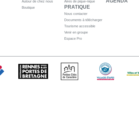
AGENDA
Autour de chez nous
Aires de pique-nique
PRATIQUE
Boutique
Nous contacter
Documents à télécharger
Tourisme accessible
Venir en groupe
Espace Pro