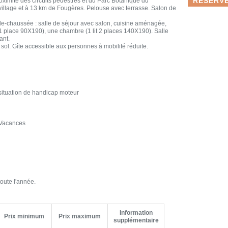
RÉSERVE
ximité des circuits pédestres et du Parc Botanique du
 village et à 13 km de Fougères. Pelouse avec terrasse. Salon de
-de-chaussée : salle de séjour avec salon, cuisine aménagée,
1 place 90X190), une chambre (1 lit 2 places 140X190). Salle
ant.
 sol. Gîte accessible aux personnes à mobilité réduite.
situation de handicap moteur
 Vacances
oute l'année.
Information
Prix minimum
Prix maximum
supplémentaire