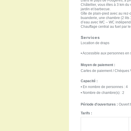
Dans le pays de Fougères, à pro
Châtellier, vous êtes à 3 km du
jardin et barbecue.
Gîte de plain-pied avec au rez
buanderie, une chambre (2 lits 
d’eau avec WC – WC indépend
Chauffage central au fuel par le
Services
Location de draps
• Accessible aux personnes en 
Moyen de paiement :
Cartes de paiement / Chèques
Capacité :
• En nombre de personnes : 4
• Nombre de chambre(s) : 2
Période d'ouvertures :
Ouvert t
Tarifs :