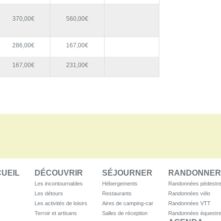
370,00€
560,00€
286,00€
167,00€
167,00€
231,00€
UEIL
DÉCOUVRIR
SÉJOURNER
RANDONNER
Les incontournables
Hébergements
Randonnées pédestr
Les détours
Restaurants
Randonnées vélo
Les activités de loisirs
Aires de camping-car
Randonnées VTT
Terroir et artisans
Salles de réception
Randonnées équestr