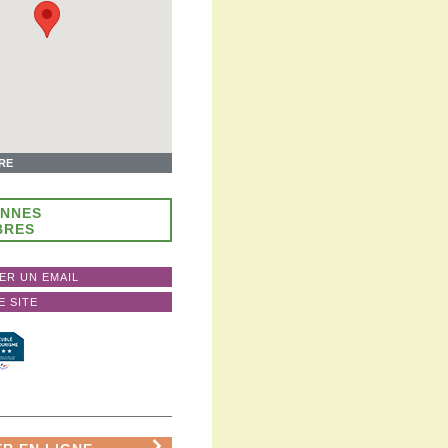
IRE
ONNES
BRES
ER UN EMAIL
E SITE