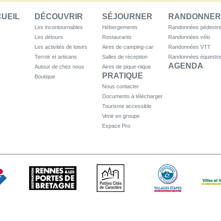
UEIL
DÉCOUVRIR
SÉJOURNER
RANDONNER
Les incontournables
Hébergements
Randonnées pédestr
Les détours
Restaurants
Randonnées vélo
Les activités de loisirs
Aires de camping-car
Randonnées VTT
Terroir et artisans
Salles de réception
Randonnées équestr
AGENDA
Autour de chez nous
Aires de pique-nique
PRATIQUE
Boutique
Nous contacter
Documents à télécharger
Tourisme accessible
Venir en groupe
Espace Pro