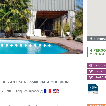
ITINÉRA
4 PERS
2 CHAM
ENVOY
VOIR L
PAGE 
ISSÉ - ANTRAIN 35560 VAL-COUESNON
 20 96
Langues(s) parlée(s)