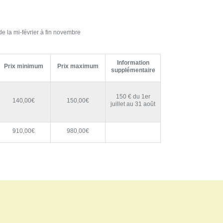
e la mi-février à fin novembre
Information
Prix minimum
Prix maximum
supplémentaire
150 € du 1er
140,00€
150,00€
juillet au 31 août
910,00€
980,00€