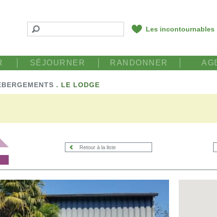
Les incontournables
R
SÉJOURNER
RANDONNER
AG
ÉBERGEMENTS
.
LE LODGE
Retour à la liste