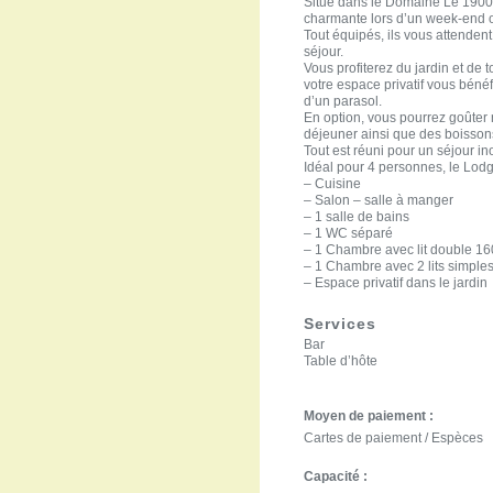
Situé dans le Domaine Le 1900,
charmante lors d’un week-end 
Tout équipés, ils vous attendent a
séjour.
Vous profiterez du jardin et de
votre espace privatif vous bénéf
d’un parasol.
En option, vous pourrez goûter n
déjeuner ainsi que des boisson
Tout est réuni pour un séjour in
Idéal pour 4 personnes, le Lod
– Cuisine
– Salon – salle à manger
– 1 salle de bains
– 1 WC séparé
– 1 Chambre avec lit double 1
– 1 Chambre avec 2 lits simpl
– Espace privatif dans le jardin
Services
Bar
Table d’hôte
Moyen de paiement :
Cartes de paiement / Espèces
Capacité :