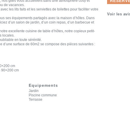
RÉSERVE
 nos gites vous accueillent dans une atmosphère cosy et
ou de vacances.
vec les lits faits et les serviettes de toilettes pour faciliter votre
Voir les avi
 tous ses équipements partagés avec la maison d’hôtes. Dans
iciez d’un salon de jardin, d’un coin repas, d’un barbecue et
otre excellente cuisine de table d’hôtes, notre copieux petit-
s locales.
oubliable en toute sérénité.
ge d’une surface de 60m2 se compose des pièces suivantes :
60×200 cm
es 90×200 cm
Equipements
Jardin
Piscine commune
Terrasse