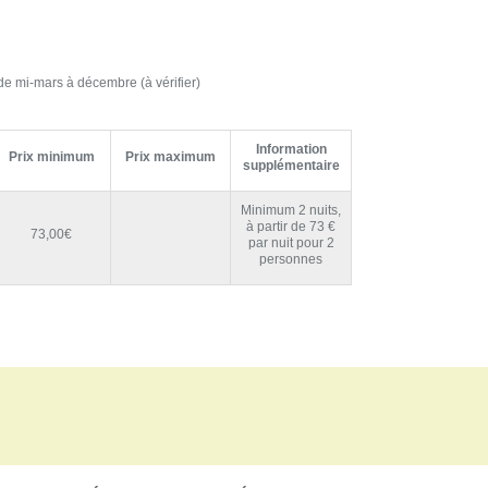
e mi-mars à décembre (à vérifier)
Information
Prix minimum
Prix maximum
supplémentaire
Minimum 2 nuits,
à partir de 73 €
73,00€
par nuit pour 2
personnes