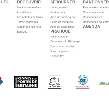
UEIL
DÉCOUVRIR
SÉJOURNER
RANDONNER
Les incontournables
Hébergements
Randonnées pédestr
Les détours
Restaurants
Randonnées vélo
Les activités de loisirs
Aires de camping-car
Randonnées VTT
Terroir et artisans
Salles de réception
Randonnées équestr
AGENDA
Autour de chez nous
Aires de pique-nique
PRATIQUE
Boutique
Nous contacter
Documents à télécharger
Tourisme accessible
Venir en groupe
Espace Pro