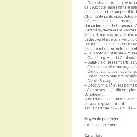
– Deux chambres : une avec un l
de deux couchages dans le salo
Location court séjour possible. 
Charmante petite citée, dotée de
médecin, office de tourisme, …
Sur ce territoire de Couesnon M
Caractère, découvrir le Parcours 
Villecartier et ses activités d’
pédestres et à vélo, le Parc d
Bretagne, et les nombreuses act
Idéalement située, entre terre et
– Le Mont-Saint-Michel – 25 k
– Combourg, ville de Chateaubr
– Saint-Malo, ses remparts, sa v
– Cancale, sa côte sauvage et 
– Dinard, sa mer, son casino, 
– Dinan, charmante cité médiév
– Dol de Bretagne et ses maiso
– Découvrir la côte, ses points
– Avranches : le jardin des plan
Scriptorial,…
Aux périodes de grandes marées,
Je vous expliquerai tout !
Tarif à partir de 73 € la nuitée 
Moyen de paiement :
Cartes de paiement
Capacité :