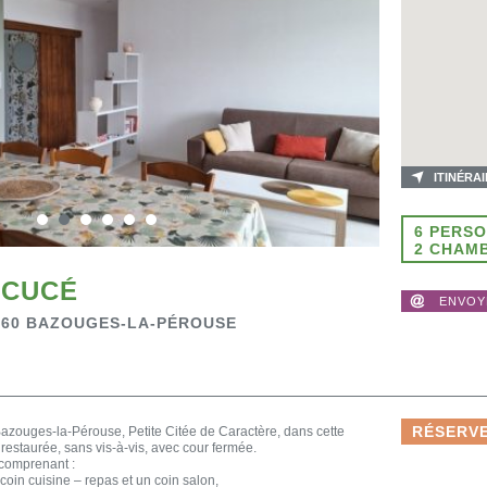
ITINÉRA
6 PERS
2 CHAM
 CUCÉ
ENVOY
35560 BAZOUGES-LA-PÉROUSE
RÉSERVE
zouges-la-Pérouse, Petite Citée de Caractère, dans cette
estaurée, sans vis-à-vis, avec cour fermée.
comprenant :
coin cuisine – repas et un coin salon,