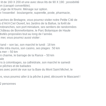
it de 160 X 200 et une avec deux lits de 90 X 190 ; possibilité
n (canapé convertible).
Linge de lit fourni. Ménage sur option.
 l’essentiel : boulangerie, superette, poste, pharmacie,
arches de Bretagne, vous pourrez visiter notre Petite Cité de
d’Art A Ciel Ouvert, les Jardins de la Ballue, la forêt de
accrobranches, son port miniature, ses sentiers de randonnées
u Château de Bonnefontaine, le Parc Botanique de Haute
ivités proposées tout au long de l’année.
 mer, vous pourrez aussi visiter :
m
iand – son lac, son marché le lundi : 18 km
ille intra muros, son casino, ses plages : 50 km
la mer – 50 km
son charme, le barrage de la Rance – 50 km
ale
ns à colombages, sa cathédrale, son marché le samedi
 de pêches et de ballades
tes avec point de vue sur la Baie du Mont Saint Michel, le
 vous pourrez aller à la pêche à pied, découvrir le Mascaret !
– 2 personnes