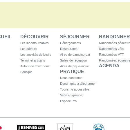
UEIL
DÉCOUVRIR
SÉJOURNER
RANDONNER
Les incontournables
Hébergements
Randonnées pédestr
Les détours
Restaurants
Randonnées vélo
Les activités de loisirs
Aires de camping-car
Randonnées VTT
Terroir et artisans
Salles de réception
Randonnées équestr
AGENDA
Autour de chez nous
Aires de pique-nique
PRATIQUE
Boutique
Nous contacter
Documents à télécharger
Tourisme accessible
Venir en groupe
Espace Pro