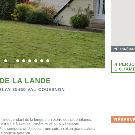
ITINÉRA
4 PERS
1 CHAM
DE LA LANDE
MBLAY 35460 VAL-COUESNON
RÉSERVE
 indépendant de la longère en pierre des propriétaires.
est situé à 4km de l’itinéraire vélo La Régalante.
est composé de 2 pièces : une cuisine et un grand salon /
e de douche avec WC.