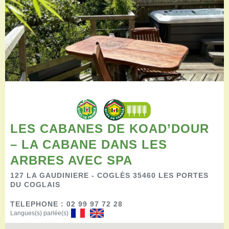
Restaurants
Aires de camping-car
Salles de réception
Aires de pique-nique
Randonner
Randonnées pédestres
Randonnées vélo
Randonnées VTT
Randonnées équestres
Agenda
LES CABANES DE KOAD’DOUR
Pratique
– LA CABANE DANS LES
Nous contacter
Documents à télécharger
ARBRES AVEC SPA
Tourisme accessible
127 LA GAUDINIERE - COGLÈS 35460 LES PORTES
Venir en groupe
DU COGLAIS
Espace Pro
TELEPHONE : 02 99 97 72 28
Langues(s) parlée(s)