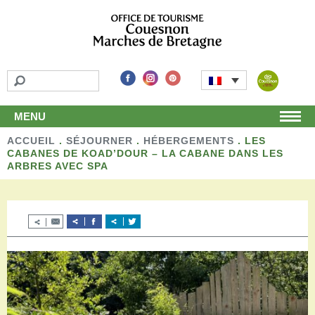
MENU
ACCUEIL
Accueil
.
SÉJOURNER
.
HÉBERGEMENTS
.
LES
CABANES DE KOAD’DOUR – LA CABANE DANS LES
Découvrir
ARBRES AVEC SPA
Les incontournables
Les détours
Les activités de loisirs
Terroir et artisans
Autour de chez nous
Boutique
Séjourner
Hébergements