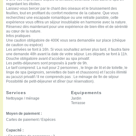
regardant les étoiles.
Laissez-vous bercer par le chant des oiseaux et le bruissement des
feuilles, tout en profitant du confort moderne de la cabane. Que vous
recherchiez une escapade romantique ou une retraite paisible, cette
expérience vous offrira un séjour inoubliable en harmonie avec la nature.
Réservez dès maintenant pour une expérience de bien-être et de sérénité
au cœur de la nature.
Infos pratiques
Une caution obligatoire de 400€ vous sera demandée sur place (chèque
de caution ou espèce)
Les arrivées se font à 16h. Si vous souhaitez arriver plus tard, il faudra faire
une demande 48h avant la date de votre séjour. Les départs se font à 11h.
Douche obligatoire avant d’accéder au spa privatif.
Les petits-déjeuners sont proposés à partir de 9h.
Le tarif comprend: La nuit pour 2 personnes , le linge de lit et de toilette, le
linge de spa (peignoirs, serviettes de bain et chaussons) et l’accès illimité
au jacuzzi privatif / Il ne comprends pas : Le ménage de fin de séjour
Possibilité de petit-déjeuner et dîner (sur réservation).
Services
Equipements
Nettoyage / ménage
Jardin
Terrasse
Moyen de paiement :
Cartes de paiement / Espèces
Capacité :