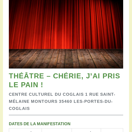
Restaurants
Aires de camping-car
Salles de réception
Aires de pique-nique
Randonner
Randonnées pédestres
Randonnées vélo
Randonnées VTT
Randonnées équestres
Agenda
Pratique
THÉÂTRE – CHÉRIE, J’AI PRIS
Nous contacter
LE PAIN !
Documents à télécharger
CENTRE CULTUREL DU COGLAIS 1 RUE SAINT-
Tourisme accessible
MÉLAINE MONTOURS 35460 LES-PORTES-DU-
Venir en groupe
COGLAIS
Espace Pro
DATES DE LA MANIFESTATION