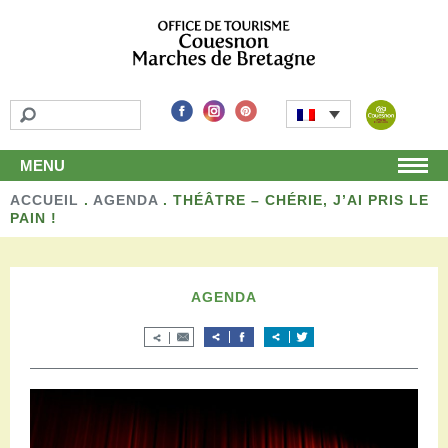
MENU
ACCUEIL
Accueil
.
AGENDA
.
THÉÂTRE – CHÉRIE, J’AI PRIS LE
PAIN !
Découvrir
Les incontournables
Les détours
AGENDA
Les activités de loisirs
Terroir et artisans
Autour de chez nous
Boutique
Séjourner
Hébergements