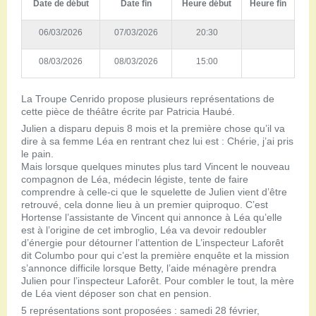
Date de début
Date fin
Heure début
Heure fin
06/03/2026
07/03/2026
20:30
08/03/2026
08/03/2026
15:00
La Troupe Cenrido propose plusieurs représentations de
cette pièce de théâtre écrite par Patricia Haubé.
Julien a disparu depuis 8 mois et la première chose qu’il va
dire à sa femme Léa en rentrant chez lui est : Chérie, j’ai pris
le pain.
Mais lorsque quelques minutes plus tard Vincent le nouveau
compagnon de Léa, médecin légiste, tente de faire
comprendre à celle-ci que le squelette de Julien vient d’être
retrouvé, cela donne lieu à un premier quiproquo. C’est
Hortense l’assistante de Vincent qui annonce à Léa qu’elle
est à l’origine de cet imbroglio, Léa va devoir redoubler
d’énergie pour détourner l’attention de L’inspecteur Laforêt
dit Columbo pour qui c’est la première enquête et la mission
s’annonce difficile lorsque Betty, l’aide ménagère prendra
Julien pour l’inspecteur Laforêt. Pour combler le tout, la mère
de Léa vient déposer son chat en pension.
5 représentations sont proposées : samedi 28 février,