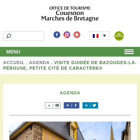
MENU
ACCUEIL
Accueil
.
AGENDA
.
VISITE GUIDÉE DE BAZOUGES-LA-
PÉROUSE, PETITE CITÉ DE CARACTÈRE®
Découvrir
Les incontournables
Les détours
AGENDA
Les activités de loisirs
Terroir et artisans
Autour de chez nous
Boutique
Séjourner
Hébergements