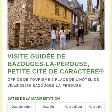
Restaurants
Aires de camping-car
Salles de réception
Aires de pique-nique
Randonner
Randonnées pédestres
Randonnées vélo
Randonnées VTT
Randonnées équestres
VISITE GUIDÉE DE
Agenda
BAZOUGES-LA-PÉROUSE,
Pratique
Nous contacter
PETITE CITÉ DE CARACTÈRE®
Documents à télécharger
OFFICE DE TOURISME 2 PLACE DE L'HÔTEL DE
Tourisme accessible
VILLE 35560 BAZOUGES-LA-PEROUSE
Venir en groupe
Espace Pro
DATES DE LA MANIFESTATION
Date de début
Date fin
Heure début
Heure fin