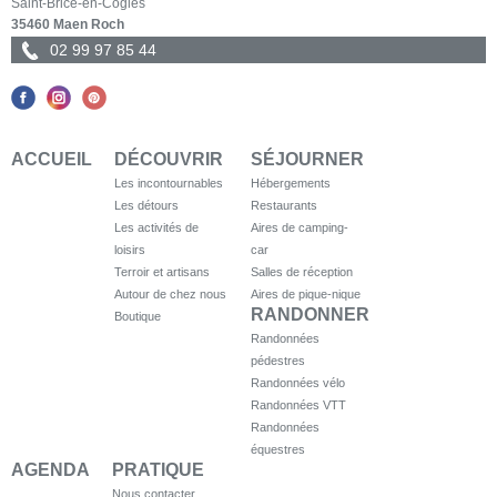
Saint-Brice-en-Coglès
35460 Maen Roch
02 99 97 85 44
ACCUEIL
DÉCOUVRIR
SÉJOURNER
Les incontournables
Hébergements
Les détours
Restaurants
Les activités de
Aires de camping-
loisirs
car
Terroir et artisans
Salles de réception
Autour de chez nous
Aires de pique-nique
RANDONNER
Boutique
Randonnées
pédestres
Randonnées vélo
Randonnées VTT
Randonnées
équestres
AGENDA
PRATIQUE
Nous contacter